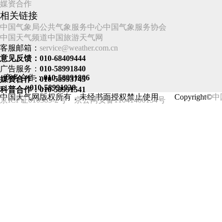
媒资合作
相关链接
中国气象局
公共气象服务中心
中国气象服务协会
中国天气频道
中国旅游天气网
客服邮箱：
service@weather.com.cn
意见反馈：010-68409444
广告服务：
010-58991840
商务合作：
010-58991806
媒资合作：010-58993745
010-58991938
科普合作：010-58991541
中国天气网版权所有，未经书面授权禁止使用 Copyright©
中
京ICP证010385-2号
京公网安备11041400134号