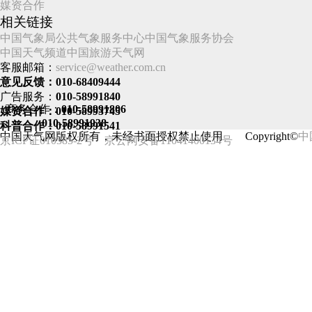
媒资合作
相关链接
中国气象局
公共气象服务中心
中国气象服务协会
中国天气频道
中国旅游天气网
客服邮箱：
service@weather.com.cn
意见反馈：010-68409444
广告服务：
010-58991840
商务合作：
010-58991806
媒资合作：010-58993745
010-58991938
科普合作：010-58991541
中国天气网版权所有，未经书面授权禁止使用 Copyright©
中
京ICP证010385-2号
京公网安备11041400134号