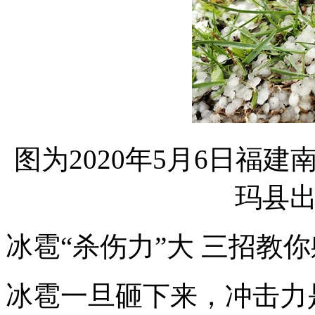
图为2020年5月6日福
玛县
冰雹“杀伤力”大 三招教
冰雹一旦砸下来，冲击力