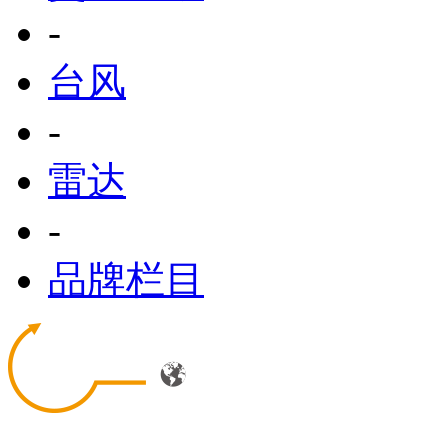
-
台风
-
雷达
-
品牌栏目