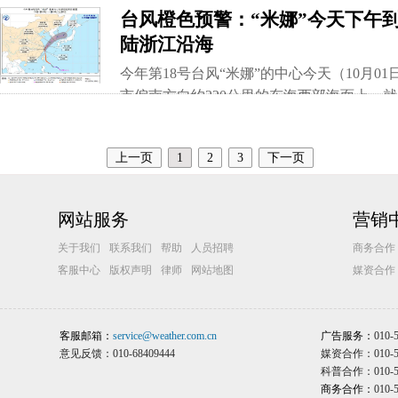
台风橙色预警：“米娜”今天下午
9～11级，局部12级，我省内陆部分地区也
陆浙江沿海
大到暴雨，部分大暴雨，局地特大暴雨。
今年第18号台风“米娜”的中心今天（10月0
市偏南方向约320公里的东海西部海面上，就是北
中心附近最大风力有13级（40米/秒），中心
半径240-330公里，十级风圈半径80-120
上一页
1
2
3
下一页
网站服务
营销
关于我们
联系我们
帮助
人员招聘
商务合作
客服中心
版权声明
律师
网站地图
媒资合作
客服邮箱：
service@weather.com.cn
广告服务：
010-
意见反馈：010-68409444
媒资合作：010-58
科普合作：010-58
商务合作：
010-