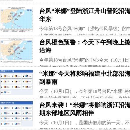
台风“米娜”登陆浙江舟山普陀沿海
华东
今年第18号台风“米娜”（强热带风暴级）的中
山普陀沿海登陆，登陆时中心附近最大风力有1
台风橙色预警：今天下午到晚上
气压980百帕。
沿海
今年第18号台风“米娜”的中心今天（10月1
偏南方约230公里的东海西部海面上，就是北纬2
“米娜”今天将影响福建中北部沿海
附近最大风力有13级（38米/秒），中心最低
到暴雨
200-330公里，十级风圈半径80-120公里
今天（10月1日），今年第18号台风“米娜
带来较大风雨影响，正值节假日期间，当地
台风来袭！“米娜”将影响浙江沿海
好防台抗台的各项安全防范工作。
期东部地区风雨相伴
今天（10月1日），是国庆假期的第一天，
年第18号台风“米娜”的逼近，预计今明两