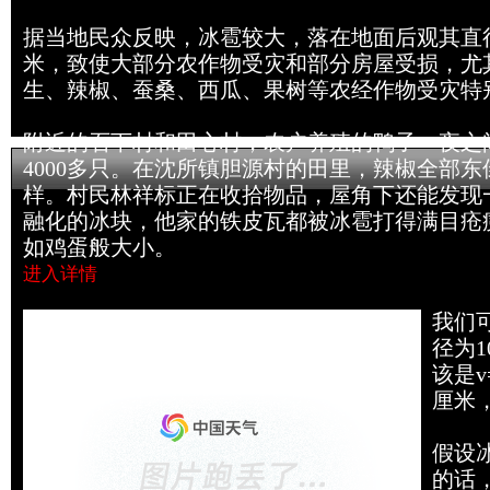
据当地民众反映，冰雹较大，落在地面后观其直径
米，致使大部分农作物受灾和部分房屋受损，尤
生、辣椒、蚕桑、西瓜、果树等农经作物受灾特
附近的石下村和田心村，农户养殖的鸭子一夜之
4000多只。在沈所镇胆源村的田里，辣椒全部
样。村民林祥标正在收拾物品，屋角下还能发现
融化的冰块，他家的铁皮瓦都被冰雹打得满目疮
如鸡蛋般大小。
进入详情
冰雹威力如此之大？
我们
径为
该是v
厘米
假设
的话，