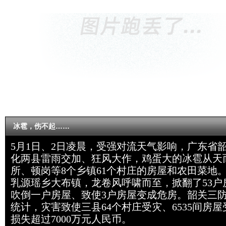
冰雹，伤不起……
5月1日、2日凌晨，受强对流天气影响，广东省
化两县雷雨交加、狂风大作，鸡蛋大的冰雹从天
所、顿岗等8个乡镇61个村庄的房屋和农田菜地
乳源瑶乡大布镇，龙卷风呼啸而至，掀翻了53户
吹倒一户房屋、致使3户房屋变成危房。韶关三防
统计，灾害致使三县64个村庄受灾、6535间房
损失超过7000万元人民币。