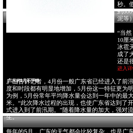
秒。
到8
泥等
“当
10
冰雹
成了
还是
进入详
广东的5月不平静
庐山告诉记者，4月份一般广东省已经进入了前
度和时段都有明显地增加，5月份这一特征更为
为例，5月份常年平均降水量会达到一年中的最大值
米。“此次降水过程的出现，也使广东省达到了
式进入到了前汛期。”随着降水量的加大，强对
生。
每年的5月，广东的天气都会比较复杂，也是广