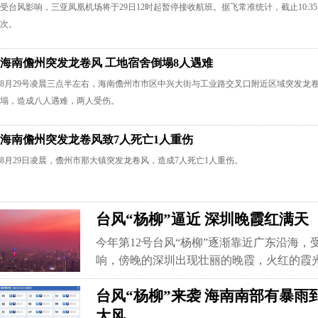
受台风影响，三亚凤凰机场将于29日12时起暂停接收航班。据飞常准统计，截止10:3
次。
海南儋州突发龙卷风 工地宿舍倒塌8人遇难
8月29号凌晨三点半左右，海南儋州市市区中兴大街与工业路交叉口附近区域突发龙
塌，造成八人遇难，两人受伤。
海南儋州突发龙卷风致7人死亡1人重伤
8月29日凌晨，儋州市那大镇突发龙卷风，造成7人死亡1人重伤。
台风“杨柳”逼近 深圳晚霞红满天
今年第12号台风“杨柳”逐渐靠近广东沿海
响，傍晚的深圳出现壮丽的晚霞，火红的霞
台风“杨柳”来袭 海南南部有暴雨
大风