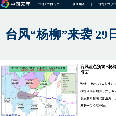
中国天气网首页
|
新闻频道
|
国内天气预
台风“杨柳”来袭 2
台风蓝色预警 “杨
海面
预计，“杨柳”将以每小时
维持或略有增强，并于今
然后趋向越南北部沿海，
三亚一带沿海登陆。