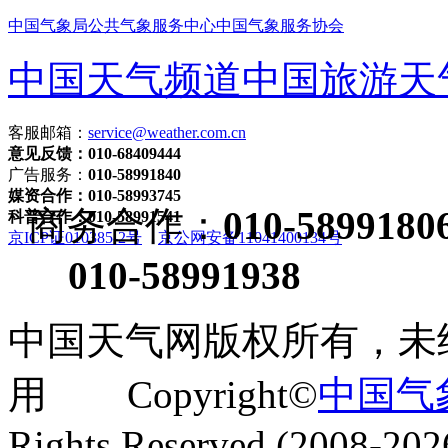
中国气象局
公共气象服务中心
中国气象服务协会
中国天气频道
中国旅游天
客服邮箱：
service@weather.com.cn
意见反馈：010-68409444
广告服务：
010-58991840
媒资合作：010-58993745
商务合作：
010-5899180
科普合作：010-58991541
京ICP证010385-2号
京公网安备11041400134号
010-58991938
中国天气网版权所有，未
用 Copyright©
中国气
Rights Reserved (2008-202