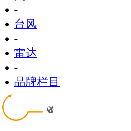
-
台风
-
雷达
-
品牌栏目