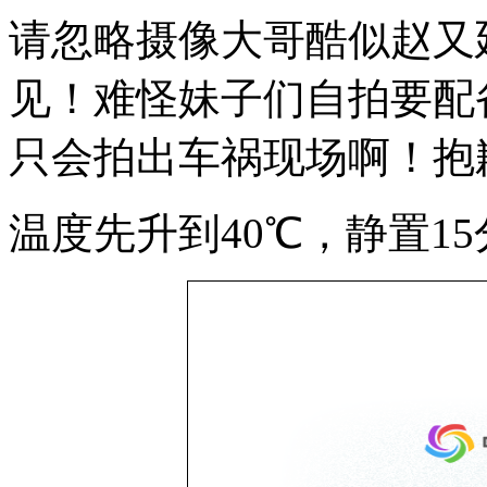
请忽略摄像大哥酷似赵又
见！难怪妹子们自拍要配
只会拍出车祸现场啊！抱
温度先升到40℃，静置1