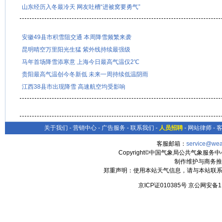
山东经历入冬最冷天 网友吐槽“进被窝要勇气”
安徽49县市积雪阻交通 本周降雪频繁来袭
昆明晴空万里阳光生猛 紫外线持续最强级
马年首场降雪添寒意 上海今日最高气温仅2℃
贵阳最高气温创今冬新低 未来一周持续低温阴雨
江西38县市出现降雪 高速航空均受影响
关于我们
-
营销中心
-
广告服务
-
联系我们
-
人员招聘
-
网站律师
-
客服邮箱：
service@wea
Copyright©中国气象局公共气象服务中心 All
制作维护与商务推
郑重声明：使用本站天气信息，请与本站联系
京ICP证010385号 京公网安备1