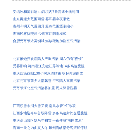
受结冰和雾影响 山西境内7条高速全线封闭
山东再迎大范围雨雪 雾和霾今夜渐散
贵州今明天气温回升 凝冻范围逐渐缩小
湖南轻雾扰交通 今晚重启阴雨模式
合肥元宵节浓雾锁城 燃放鞭炮加剧空气污染
北京鞭炮狂欢后陷入严重污染 周六仍有“霾伏”
受雾影响 河南浙江安徽江苏等地14条高速受阻
重庆回温酉阳130小时冰冻结束 明起再迎雨雪
北京元宵节前夕大部飘雪 空气陷入重度污染
元宵节河北空气污染将加重 周末降雪洗霾
江西积雪未消大雪又袭 南昌水管“长”冰凌
江西多地迎今年首场降雪 多条高速封闭交通受阻
重庆高山景区飘马年初雪 一夜变身“南国雪原”
海南一天之内由夏入冬 琼州海峡部分客滚船停航