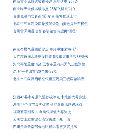
内蒙古高原难逃雾霾侵袭 局地达重度污染
南宁昨天最低温破冰点 25架飞机被“冻”住
贵州低温雨雪春茶“受伤” 新茶将推迟上市
北京空气重污染应急预警级别由黄色提升至橙色
贵州雪霁回温 贵阳春装销售有望再“回暖”
南京今晨气温跌破冰点 寒冷中迎来梅花节
大广高速衡水段突发团雾 5起追尾事故致3死5伤
河北再陷重度污染 已发布重污染天气三级预警
昆明“一冬四雪”30年来仅3次
北京市气象局启动空气重度污染三级应急响应
江西43县市今晨气温跌破冰点 中北部大雾弥漫
湖南77个县市晨雾弥漫 长沙最低温跌破冰点
福建遭寒潮袭击 今晨气温低大雾弥漫
云南贡山发生泥石流灾害致一死一伤
四川贵州云南部分地区低温雨雪灾害持续