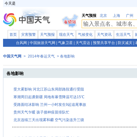
今天是
天气预报
北京
上海
广州
首页
灾害预警
天气预报
现在天气
气候变化
天气资讯
生活天气
台风网
|
中国旅游天气网
|
气象卫星
|
天气雷达
|
预警共享平台
|
防灾减灾
|
中国天气网
>
2014年春运天气
> 各地影响
各地影响
受大雾影响 河北江苏山东局部路段通行受阻
寒潮周日起袭新疆 局地有暴雪降温可达15℃
受路面结冰影响 兰州一小时发生9起追尾事故
贵州天气乍暖 孩子接种疫苗排队忙
北京连续三天出现雾和霾 空气污染连升三级