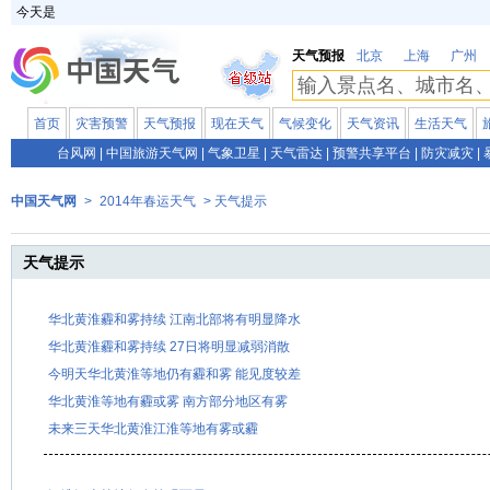
今天是
天气预报
北京
上海
广州
首页
灾害预警
天气预报
现在天气
气候变化
天气资讯
生活天气
台风网
|
中国旅游天气网
|
气象卫星
|
天气雷达
|
预警共享平台
|
防灾减灾
|
中国天气网
>
2014年春运天气
> 天气提示
天气提示
华北黄淮霾和雾持续 江南北部将有明显降水
华北黄淮霾和雾持续 27日将明显减弱消散
今明天华北黄淮等地仍有霾和雾 能见度较差
华北黄淮等地有霾或雾 南方部分地区有雾
未来三天华北黄淮江淮等地有雾或霾