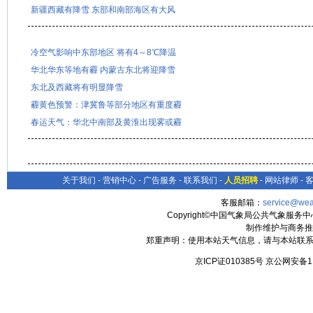
新疆西藏有降雪 东部和南部海区有大风
冷空气影响中东部地区 将有4～8℃降温
华北华东等地有霾 内蒙古东北将迎降雪
东北及西藏将有明显降雪
霾黄色预警：津冀鲁等部分地区有重度霾
春运天气：华北中南部及黄淮出现雾或霾
关于我们
-
营销中心
-
广告服务
-
联系我们
-
人员招聘
-
网站律师
-
客服邮箱：
service@wea
Copyright©中国气象局公共气象服务中心 All
制作维护与商务推
郑重声明：使用本站天气信息，请与本站联系
京ICP证010385号 京公网安备1