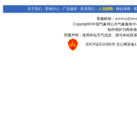
关于我们
-
营销中心
-
广告服务
-
联系我们
-
人员招聘
-
网站律师
-
客服邮箱：
service@wea
Copyright©中国气象局公共气象服务中心 All
制作维护与商务推
郑重声明：使用本站天气信息，请与本站联系
京ICP证010385号 京公网安备1