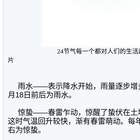
24节气每一个都对人们的生活
片
雨水
——
表示降水开始，雨量逐步增
月
18
日前
后为雨水。
惊蛰
——
春雷乍动，惊醒了蛰伏在土
这时气温回升较快，渐有春雷萌动。每
右为惊蛰。