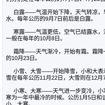
白露
——
气温开始下降，天气转凉，
水。每年公历的
9
月
7
日前
后是白露。
寒露
——
气温更低，空气已结露水，
一般在每年的
10
月
8
日
。
霜降
——
天气渐冷，开始有霜。霜降
的
10
月
23
日
。
小雪、大雪
——
开始降雪，小和大表
雪在每年公历
11
月
22
日
，大雪则在
12
月
小寒、大寒
——
天气进一步变冷，小
寒为一年中最冷的时候。公历
1
月
5
日
和
小、大寒。