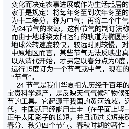
变化而决定农事进展或作为生活起居的
家于是规定：将每年冬至到次年冬至的
为十二等分，称为中气；再将二个中气
为
24
节气的来源，这种节气的制订法
而由于地球绕太阳运行的轨道为椭圆形
地球公转速度较快，较远时则较慢，对
中原地区而言，某些节气无法反映出真
以从清代开始，才另定以春分点为
0
度
运行
15
度订为一个节气或中气，现在
“节气”。
24
节气是我们华夏祖先历经千百年
宝贵科学遗产，是反映天气气候和物候
节的工具。它
起源于我国的黄河流域，
代，
中国就已经能用土圭（在平面上竖
正午太阳影子的长短，并且通过长短来
春分、秋分四个节气。
春秋时期的著作