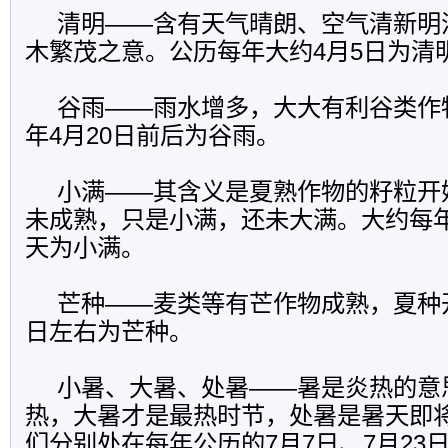
清明
——
含有天气晴朗、空气清新明
木繁茂之意。公历每年大约
4
月
5
日
为清
谷雨
——
雨水增多，大大有利谷类作
年
4
月
20
日前后为谷雨。
小满
——
其含义是夏熟作物的籽粒开
未成熟，只是小满，还未大满。大约每
天为小满。
芒种
——
麦类等有芒作物成熟，夏种
日
左右为芒种。
小暑、大暑、处暑
——
暑是炎热的意
热，大暑才是最热时节，处暑是暑天即
们分别处在每年公历的
7
月
7
日
、
7
月
23