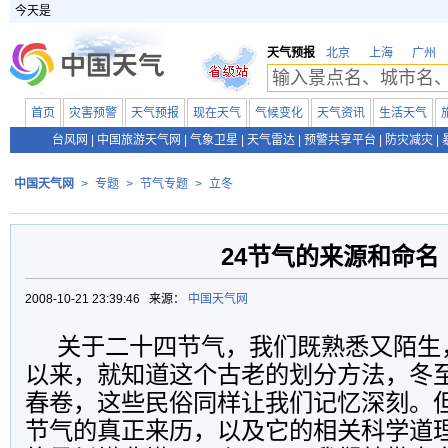
今天是
天气预报
北京
上海
广州
首页
灾害预警
天气预报
现在天气
气候变化
天气资讯
生活天气
台风网
|
中国旅游天气网
|
气象卫星
|
天气雷达
|
预警共享平台
|
防灾减灾
|
中国天气网
>
专题
>
节气专题
>
立冬
24节气的来源和命名
2008-10-21 23:39:46 来源：
中国天气网
关于二十四节气，我们既熟悉又陌生
以来，就知道这个古老的划分方法，冬
春卷，这些民俗同样让我们记忆深刻。
节气的真正来历，以及它的相关科学道