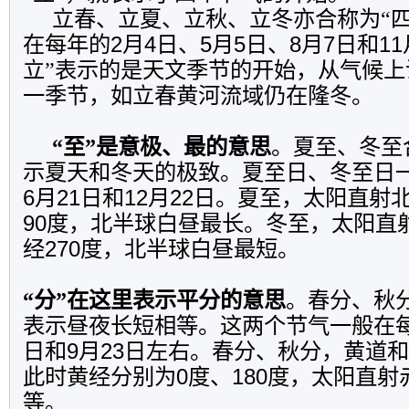
立春、立夏、立秋、立冬亦合称为“四
在每年的
2
月
4
日
、
5
月
5
日
、
8
月
7
日
和
11
立”表示的是天文季节的开始，从气候上
一季节，如立春黄河流域仍在隆冬。
“至”是意极、最的意思
。夏至、冬至
示夏天和冬天的极致。夏至日、冬至日
6
月
21
日
和
12
月
22
日
。夏至，太阳直射
90
度，北半球白昼最长。冬至，太阳直
经
270
度，北半球白昼最短。
“分”在这里表示平分的意思
。春分、秋分
表示昼夜长短相等。这两个节气一般在
日
和
9
月
23
日
左右。春分、秋分，黄道和
此时黄经分别为
0
度、
180
度，太阳直射
等。