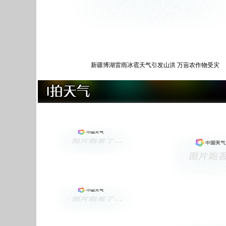
新疆博湖雷雨冰雹天气引发山洪 万亩农作物受灾