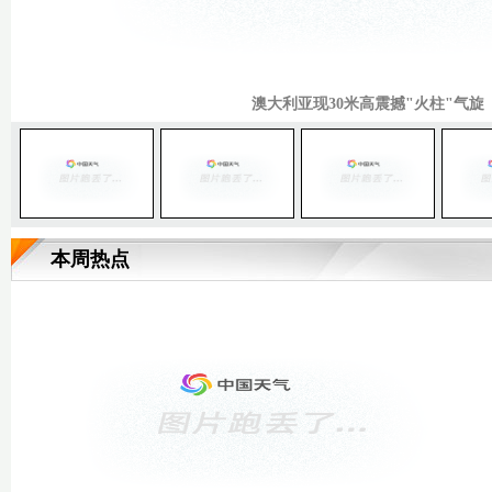
我国最大淡水湖面积一个月缩减1000多平
东海伏季休渔结束 浙江象山千艘渔船整
天堂的颜色 纽约摄影师记录天空最美的
澳大利亚现30米高震撼"火柱"气旋
兰州黄河“河道经济”重整旗鼓
本周热点