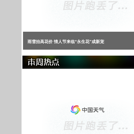
雨雪抬高花价 情人节来临“永生花”成新宠
南京披上“白外套” 雪中红伞格外俏