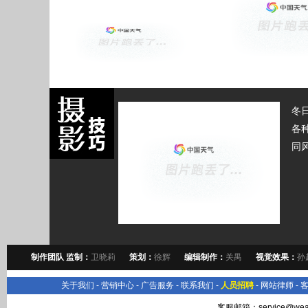
冬
各
同
制作团队 监制：
卫晓莉
策划：
徐辉
编辑制作：
关禺
视觉效果：
孙
关于我们
-
营销中心
-
广告服务
-
联系我们
-
人员招聘
-
网站律师
-
客服邮箱：
service@wea