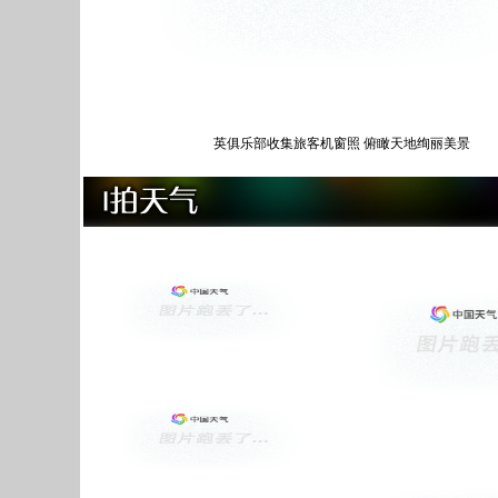
英俱乐部收集旅客机窗照 俯瞰天地绚丽美景