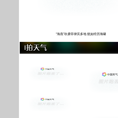
“海燕”吹袭菲律宾多地 犹如经历海啸