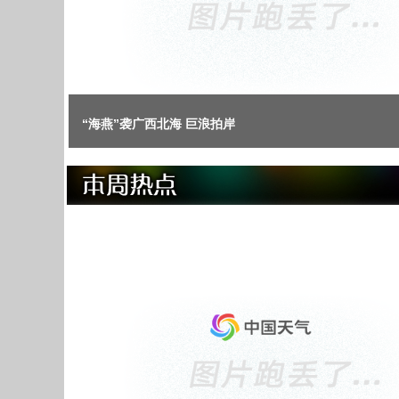
雪雾缭绕四川毕棚沟 美如仙境