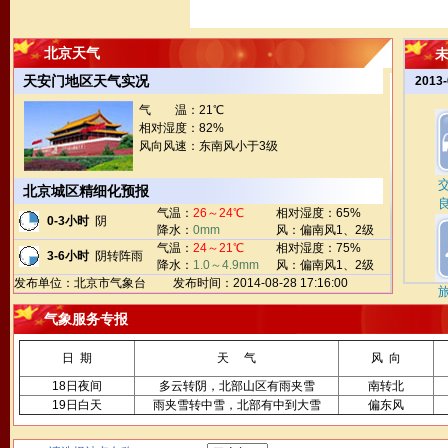
北京天气
未
天安门地区天气实况
2013
气 温：21℃
相对湿度：82%
风向风速：东南风小于3级
北京城区精细化预报
气温：
26～24℃
相对湿度：65%
0-3小时
阴
降水：
0mm
风：偏南风1、2级
气温：
24～21℃
相对湿度：75%
3-6小时
阴转阵雨
降水：
1.0～4.9mm
风：偏南风1、2级
发布单位：北京市气象台 发布时间：2014-08-28 17:16:00
气象服务专报
日 期
天 气
风 向
18日夜间
多云转阴，北部山区有雨夹雪
南转北
19日白天
雨夹雪转中雪，北部有中到大雪
偏东风