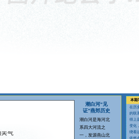
本期
潮白河“见
在历
证”燕郊历史
的联
潮白河是海河北
得上
变化
系四大河流之
绕着
一，发源燕山北
依然