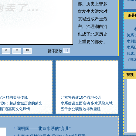
部。历史上曾多
次发生大洪水对
论著
京城造成严重危
害。治理潮白河
也成了北京历史
关系
上重要的部分。
水利
水系
8
9
10
暂停播放
形成
了规
视频
定河畔的美丽传说
北京将再建10个湿地公园
刹海：超越皇城历史的荣光
水系建设全面启动 多水系绕京城
打捞”通惠河文化风情
五千余公顷湿地得到重建
圆明园——北京水系的“弃儿”