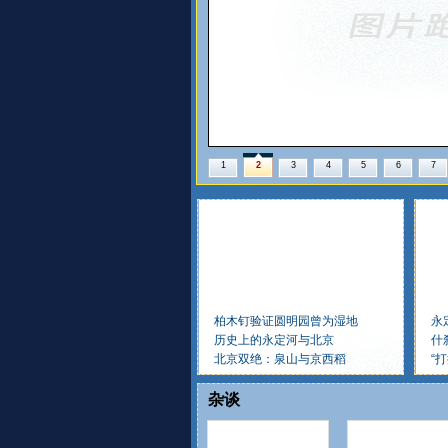
1
2
3
4
5
6
7
柏木钉验证圆明园曾为湿地
永
历史上的永定河与北京
什
北京双绝：泉山与京西稻
“
杂谈