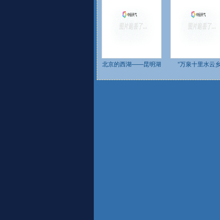
北京的西湖——昆明湖
“万泉十里水云乡