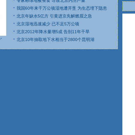
专家称绿地被蚕食 导致北京内涝严重
我国60年来千万公顷湿地遭开垦 为生态埋下隐患
北京年缺水5亿方 引黄进京先解燃眉之急
北京湿地迅速减少 已不足5万公顷
北京2012年降水量增5成 告别11年干旱
北京10年抽取地下水相当于2800个昆明湖
”