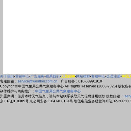
关于我们
-
营销中心
-
广告服务
-
联系我们
-
人员招聘
-
网站律师
-
客服中心
-
会员注册
-
中国
客服邮箱：
service@weather.com.cn
广告服务：010-58991910
Copyright©中国气象局公共气象服务中心 All Rights Reserved (2008-2026) 版权
制作维护与商务推广：
中国气象局公共气象服务中心
郑重声明：使用本站天气信息，请与本站联系获取天气信息使用授权 授权邮箱 ：
ser
京ICP证010385号 京公网安备11041400134号 增值电信业务经营许可证B2-200500