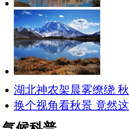
湖北神农架晨雾缭绕 
换个视角看秋景 竟然
气候科普