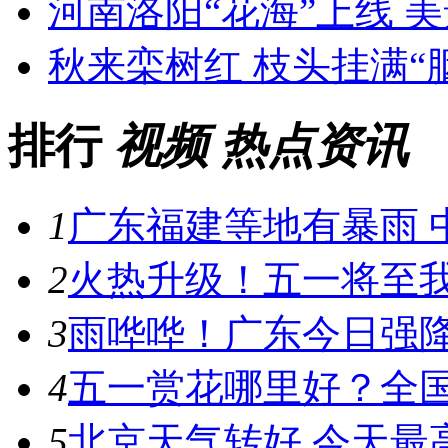
河南洛阳“花海”上线 
秋来栾树红 枝头挂满“
排行
视频
热点资讯
1
广东福建等地有暴雨 中
2
火热升级！五一将至我国
3
雨哗哗！广东今日强降雨
4
五一赏花哪里好？全国
5
北京天气转好 今天最