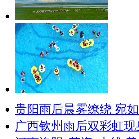
贵阳雨后晨雾缭绕 宛
广西钦州雨后双彩虹现