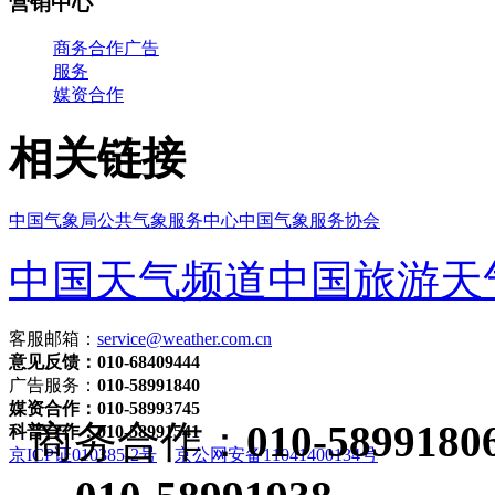
营销中心
商务合作
广告
服务
媒资合作
相关链接
中国气象局
公共气象服务中心
中国气象服务协会
中国天气频道
中国旅游天
客服邮箱：
service@weather.com.cn
意见反馈：010-68409444
广告服务：
010-58991840
媒资合作：010-58993745
商务合作：
010-5899180
科普合作：010-58991541
京ICP证010385-2号
京公网安备11041400134号