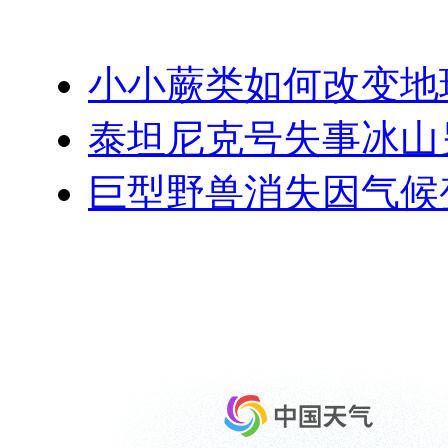
小小蕨类如何改变地
泰坦尼克号失事冰山
巨型野兽消失因气候