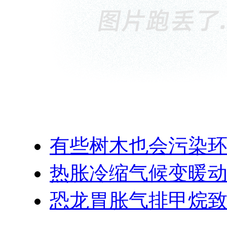
有些树木也会污染
热胀冷缩气候变暖
恐龙胃胀气排甲烷