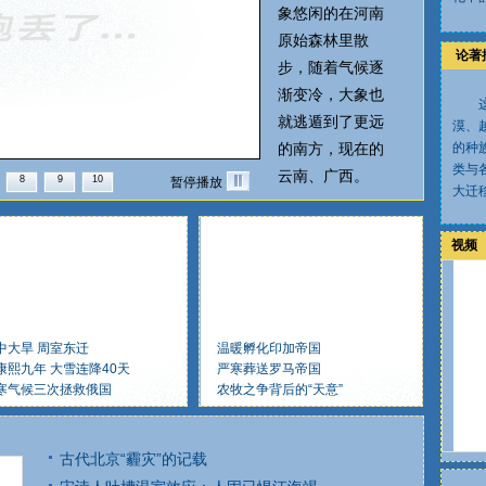
象悠闲的在河南
原始森林里散
论著
步，随着气候逐
渐变冷，大象也
就逃遁到了更远
漠、
的南方，现在的
的种
类与
云南、广西。
8
9
10
暂停播放
大迁
视频
中大旱 周室东迁
温暖孵化印加帝国
康熙九年 大雪连降40天
严寒葬送罗马帝国
寒气候三次拯救俄国
农牧之争背后的“天意”
古代北京“霾灾”的记载