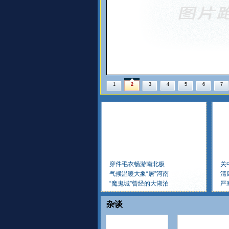
1
2
3
4
5
6
7
穿件毛衣畅游南北极
关
气候温暖大象“居”河南
清
“魔鬼城”曾经的大湖泊
严
杂谈