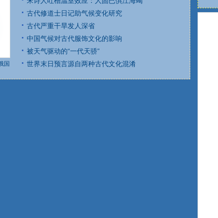
宋诗人吐槽温室效应：人固已惧江海竭
古代修道士日记助气候变化研究
古代严重干旱发人深省
中国气候对古代服饰文化的影响
被天气驱动的“一代天骄”
世界末日预言源自两种古代文化混淆
俄国