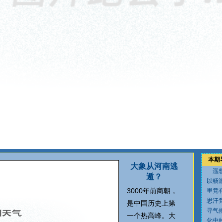
本期
大象从河南逃
遥想
遁？
以畅
3000年前商朝，
里竟
思汗
是中国历史上第
寻气
一个热高峰。大
化中