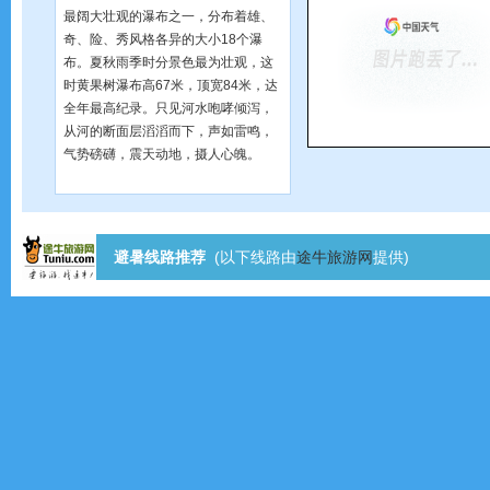
最阔大壮观的瀑布之一，分布着雄、
奇、险、秀风格各异的大小18个瀑
布。夏秋雨季时分景色最为壮观，这
时黄果树瀑布高67米，顶宽84米，达
全年最高纪录。只见河水咆哮倾泻，
从河的断面层滔滔而下，声如雷鸣，
气势磅礴，震天动地，摄人心魄。
避暑线路推荐
(以下线路由
途牛旅游网
提供)