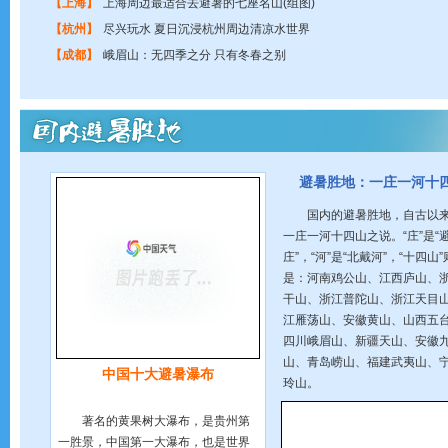
【上海】
上海周边最适合去避暑的七座名山(组图)
【杭州】
尽兴玩水 夏日沉浸杭州周边清凉水世界
【成都】
峨眉山：无四季之分 只有冬春之别
避暑胜地：一庄一河十
国内的避暑胜地，自古以
一庄一河十四山之说。“庄”是“
庄”，“河”是“北戴河”，“十四山
是：河南鸡公山、江西庐山、
干山、浙江普陀山、浙江天目
江雁荡山、安徽黄山、山西五
四川峨眉山、新疆天山、安徽
山、青岛崂山、福建武夷山、
中国十大避暑瀑布
玲山。
著名的黄果树大瀑布，是贵州第
一胜景，中国第一大瀑布，也是世界