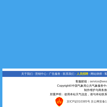
关于我们
-
营销中心
-
广告服务
-
联系我们
-
人员招聘
-
网站律师
-
客服邮箱：
service@wea
Copyright©中国气象局公共气象服务中心 All
制作维护与商务推
郑重声明：使用本站天气信息，请与本站联系
京ICP证010385号 京公网安备1