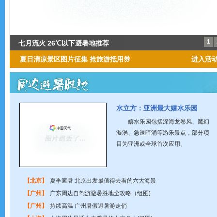
1
炎夏渐行渐远 秋老虎里寻清凉
国内最清凉避暑胜地分布图
七月流火 26℃以下避暑地推荐
夏日清凉景区图片征集 抢旅游抵用券
进入活
水立方：亚洲最大嬉水乐园
嬉水乐园包括深海龙卷风、魔幻
漩涡、急速暗涌等游乐景点，部分项
目为亚洲或全球首次应用。
【北京】
夏季避暑 北京出发最值得去看的六大海景
【广州】
广东周边自驾游避暑胜地全攻略（组图)
【广州】
持续高温 广州暑假避暑游走俏