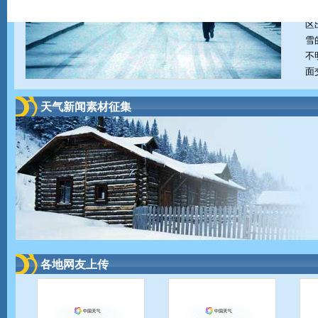
仍
区
雪
不
面
天气新闻素材征集
各地网友上传