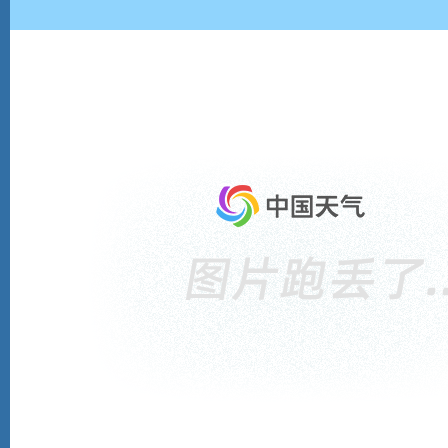
社区精彩推荐
1
2
雪
家
白
6