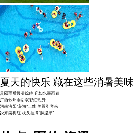
广西南宁：盛夏里的“绿野仙踪
贵阳雨后晨雾缭绕 宛如水墨画卷
广西钦州雨后双彩虹现身
河南洛阳“花海”上线 美景引客来
秋来栾树红 枝头挂满“胭脂果”