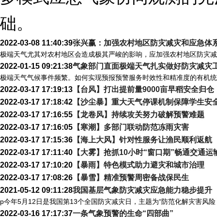
础。
2022-03-08 11:40:39
张兴赢：加强农村地区防灾减灾和应急体
极端天气尤其对农村地区会造成极其严峻的影响，应加强农村地区防灾减
2022-01-15 09:21:38
气象部门直面极端天气扎实做好防灾减灾
极端天气气候事件频繁。如何实现预报预警服务时效性和精准度的有机统
2022-03-17 17:19:13
【台风】打出提前量9000亩早稻安全归仓
2022-03-17 17:18:42
【沙尘暴】重大天气停课机制保障学生安
2022-03-17 17:16:55
【龙卷风】持续攻关努力破解预警难题
2022-03-17 17:16:05
【寒潮】多部门联动防范冻雨灾害
2022-03-17 17:15:36
【海上大风】针对性服务让渔民顺利返航
2022-03-17 17:11:40
【大雾】抢抓10小时“窗口期”畅通交通运
2022-03-17 17:10:20
【暴雨】特色模式助力避灾和城市治理
2022-03-17 17:08:26
【暴雪】精准预警周密备战保民生
2021-05-12 09:11:28
我国基层气象防灾减灾应急能力稳步提升
p今年5月12日是我国第13个全国防灾减灾日，主题为“防范化解灾害风险
2022-03-16 17:17:37
一条气象预警的生命“四部曲”