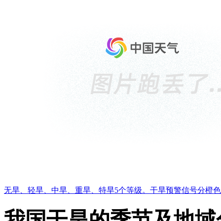
无旱、轻旱、中旱、重旱、特旱5个等级。干旱预警信号分橙
我国干旱的季节及地域