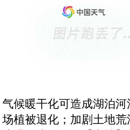
气候暖干化可造成湖泊河
场植被退化；加剧土地荒