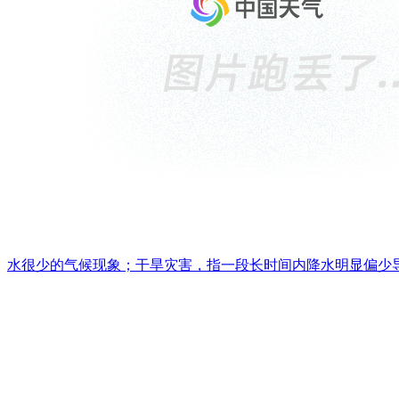
水很少的气候现象；干旱灾害，指一段长时间内降水明显偏少