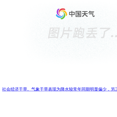
社会经济干旱。气象干旱表现为降水较常年同期明显偏少，另