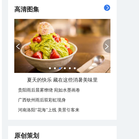
高清图集
广西南宁：盛夏里的“绿野仙踪”
贵阳雨后晨雾缭绕 宛如水墨画卷
广西钦州雨后双彩虹现身
河南洛阳“花海”上线 美景引客来
原创策划