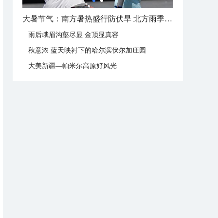
大暑这样过：饮伏茶晒伏姜 去除湿热保健康
雨后峨眉沟壑尽显 金顶显真容
秋意浓 蓝天映衬下的哈尔滨伏尔加庄园
大美新疆—帕米尔高原好风光