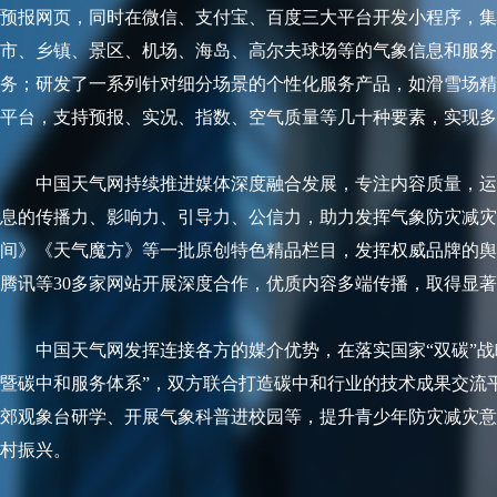
预报网页，同时在微信、支付宝、百度三大平台开发小程序，集
市、乡镇、景区、机场、海岛、高尔夫球场等的气象信息和服务
务；研发了一系列针对细分场景的个性化服务产品，如滑雪场精
平台，支持预报、实况、指数、空气质量等几十种要素，实现多
中国天气网持续推进媒体深度融合发展，专注内容质量，运
息的传播力、影响力、引导力、公信力，助力发挥气象防灾减灾
间》《天气魔方》等一批原创特色精品栏目，发挥权威品牌的舆
腾讯等30多家网站开展深度合作，优质内容多端传播，取得显
中国天气网发挥连接各方的媒介优势，在落实国家“双碳”战
暨碳中和服务体系”，双方联合打造碳中和行业的技术成果交流
郊观象台研学、开展气象科普进校园等，提升青少年防灾减灾意
村振兴。