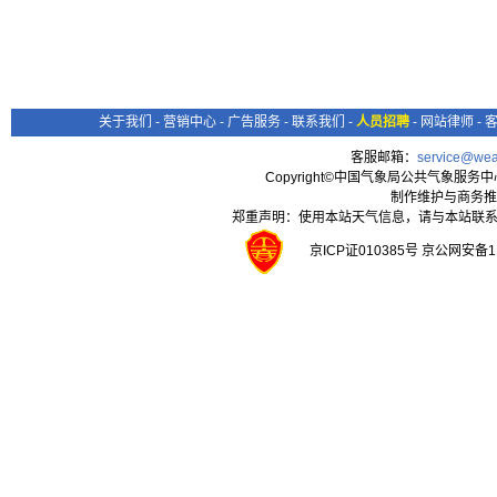
关于我们
-
营销中心
-
广告服务
-
联系我们
-
人员招聘
-
网站律师
-
客服邮箱：
service@wea
Copyright©中国气象局公共气象服务中心 All
制作维护与商务推
郑重声明：使用本站天气信息，请与本站联系
京ICP证010385号 京公网安备1