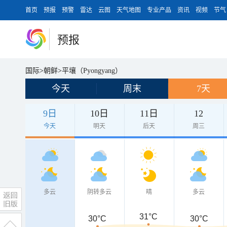
首页
预报
预警
雷达
云图
天气地图
专业产品
资讯
视频
节气
预报
国际
>
朝鲜
>
平壤（Pyongyang）
今天
周末
7天
9日
10日
11日
12
今天
明天
后天
周三
多云
阴转多云
晴
多云
31°C
30°C
30°C