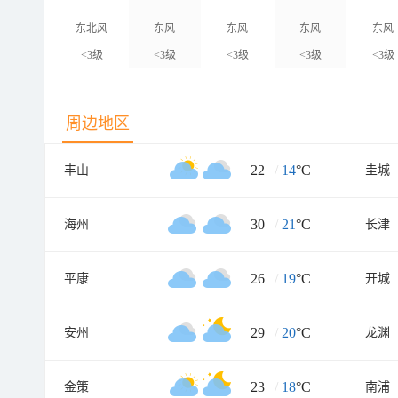
东北风
东风
东风
东风
东风
<3级
<3级
<3级
<3级
<3级
周边地区
22
/
14
°C
丰山
圭城
30
/
21
°C
海州
长津
26
/
19
°C
平康
开城
29
/
20
°C
安州
龙渊
23
/
18
°C
金策
南浦