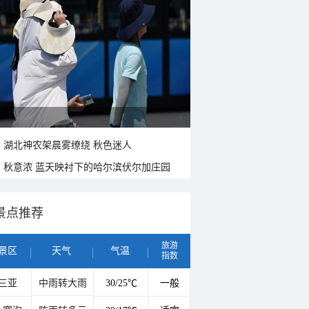
湖北神农架晨雾缭绕 秋色迷人
秋意浓 蓝天映衬下的哈尔滨伏尔加庄园
景点推荐
旅游
景区
天气
气温
指数
三亚
中雨转大雨
30/25℃
一般