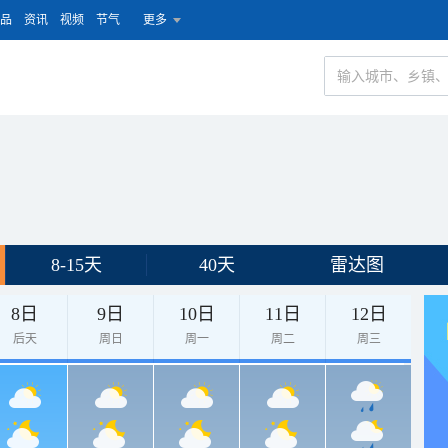
品
资讯
视频
节气
更多
8-15天
40天
雷达图
8日
9日
10日
11日
12日
后天
周日
周一
周二
周三