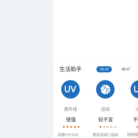
生活助手
08-06
08-07
紫外线
运动
很强
较不宜
不
涂擦SPF20以
请适当减少运动
除特