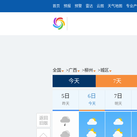
首页
预报
预警
雷达
云图
天气地图
专业产
全国
>
广西
>
柳州
>
城区
今天
7天
5日
6日
7日
昨天
今天
明天