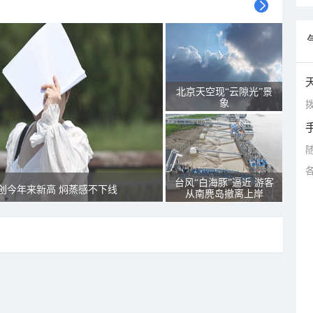
北京天空现“云隙光”景
象
拨
台风“白海豚”逼近 游客
创今年来新高 焖蒸感不下线
从南麂岛撤离上岸