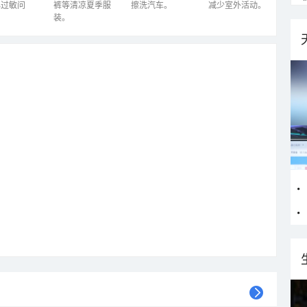
心过敏问
裤等清凉夏季服
擦洗汽车。
减少室外活动。
装。