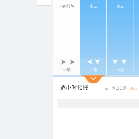
小雨转阴
多云
多云
<3级
<3级
<3级
逐小时预报
今日日落
19:37