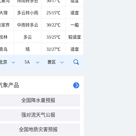
九寨沟
阵雨转多云
30/17℃
适宜
大理
多云转小雨
25/15℃
适宜
张家界
中雨转多云
30/22℃
一般
桂林
多云
33/25℃
较适宜
青岛
晴
32/27℃
适宜
北京
5A
景区
气象产品
全国降水量预报
强对流天气公报
全国地质灾害预报