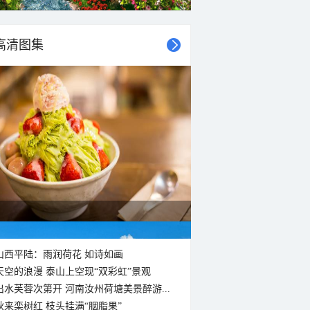
高清图集
山西平陆：雨润荷花 如诗如画
天空的浪漫 泰山上空现“双彩虹”景观
出水芙蓉次第开 河南汝州荷塘美景醉游...
秋来栾树红 枝头挂满“胭脂果”