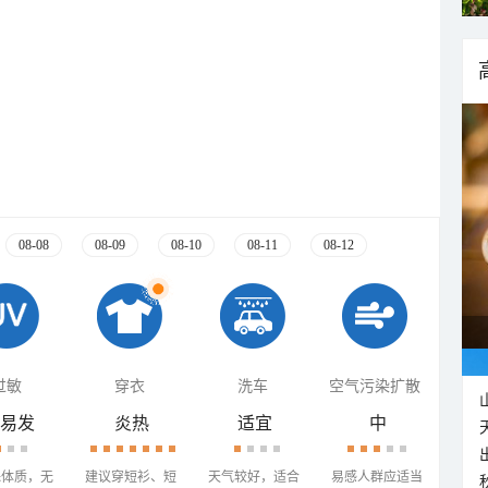
08-08
08-09
08-10
08-11
08-12
过敏
穿衣
洗车
空气污染扩散
易发
炎热
适宜
中
殊体质，无
建议穿短衫、短
天气较好，适合
易感人群应适当