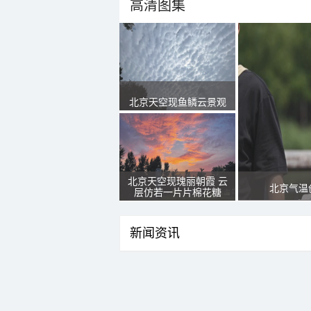
高清图集
北京天空现鱼鳞云景观
北京天空现瑰丽朝霞 云
北京气温
层仿若一片片棉花糖
新闻资讯