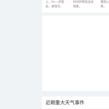
上，PA++护肤
时间并降低运动
需担
品，避强光。
强度。
题。
近期重大天气事件