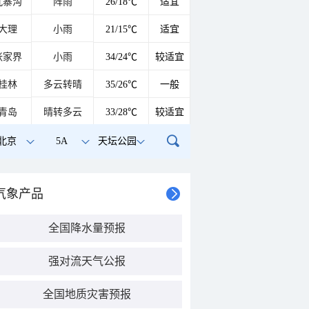
九寨沟
阵雨
26/18℃
适宜
大理
小雨
21/15℃
适宜
张家界
小雨
34/24℃
较适宜
桂林
多云转晴
35/26℃
一般
青岛
晴转多云
33/28℃
较适宜
北京
5A
天坛公园
气象产品
全国降水量预报
强对流天气公报
全国地质灾害预报