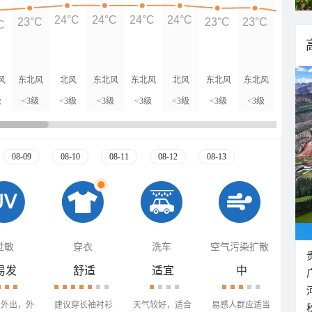
24°C
24°C
24°C
24°C
23°C
23°C
23°C
C
21°C
风
东北风
北风
东北风
东北风
北风
东北风
东北风
北风
级
<3级
<3级
<3级
<3级
<3级
<3级
<3级
<3级
08-09
08-10
08-11
08-12
08-13
过敏
穿衣
洗车
空气污染扩散
易发
舒适
适宜
中
少外出，外
建议穿长袖衬衫
天气较好，适合
易感人群应适当