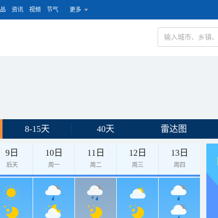
品
资讯
视频
节气
更多
8-15天
40天
雷达图
9日
10日
11日
12日
13日
后天
周一
周二
周三
周四