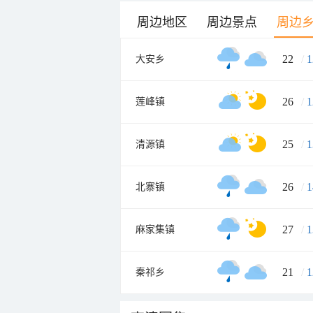
周边地区
周边景点
周边
22
/
1
大安乡
26
/
1
莲峰镇
25
/
1
清源镇
26
/
1
北寨镇
27
/
1
麻家集镇
21
/
1
秦祁乡