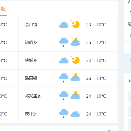
乡镇
2
°C
23
/
10
°C
会川镇
2
°C
25
/
12
°C
锹峪乡
3
°C
24
/
10
°C
峡城乡
4
°C
26
/
14
°C
路园镇
3
°C
24
/
10
°C
祁家庙乡
2
°C
24
/
13
°C
庆坪乡