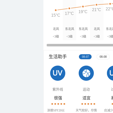
22°
21°C
19°C
17°C
15°C
北风
东北风
东北风
北风
东北
<3级
<3级
<3级
<3级
<3
生活助手
08-07
08-08
紫外线
运动
很强
适宜
涂擦SPF20以
天气较好，尽情
应减