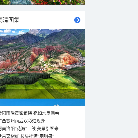
20°C
19°C
18°C
17°C
16°C
15°C
15°C
15°C
高清图集
东北风
东北风
北风
东北风
东北风
北风
东北风
东北风
<3级
<3级
<3级
<3级
<3级
<3级
<3级
<3级
贵阳雨后晨雾缭绕 宛如水墨画卷
广西钦州雨后双彩虹现身
河南洛阳“花海”上线 美景引客来
秋来栾树红 枝头挂满“胭脂果”