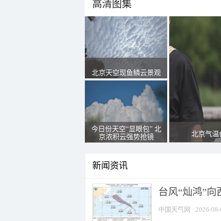
高清图集
北京天空现鱼鳞云景观
今日份天空“显眼包” 北
北京气温
京浓积云强势抢镜
新闻资讯
台风“灿鸿”
中国天气网
2026-08-