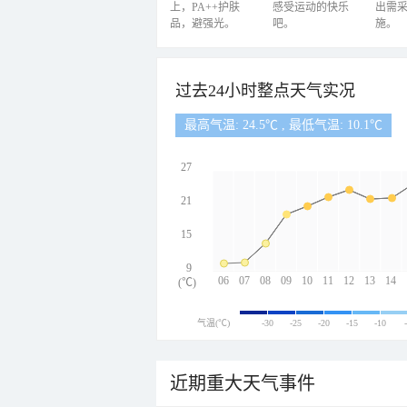
上，PA++护肤
感受运动的快乐
出需
品，避强光。
吧。
施。
过去24小时整点天气实况
最高气温: 24.5℃ , 最低气温: 10.1℃
27
21
15
9
06
07
08
09
10
11
12
13
14
(℃)
气温(℃)
-30
-25
-20
-15
-10
近期重大天气事件