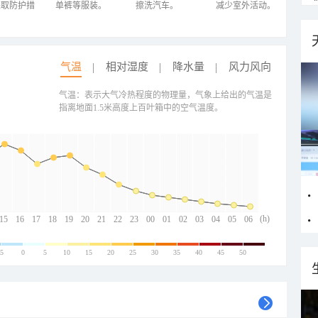
采取防护措
单裤等服装。
擦洗汽车。
减少室外活动。
气温
相对湿度
降水量
风力风向
气温：表示大气冷热程度的物理量，气象上给出的气温是
指离地面1.5米高度上百叶箱中的空气温度。
(h)
15
16
17
18
19
20
21
22
23
00
01
02
03
04
05
06
-5
0
5
10
15
20
25
30
35
40
45
50