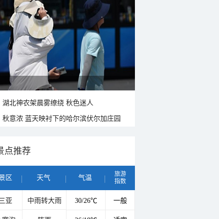
湖北神农架晨雾缭绕 秋色迷人
秋意浓 蓝天映衬下的哈尔滨伏尔加庄园
景点推荐
旅游
景区
天气
气温
指数
三亚
中雨转大雨
30/26℃
一般