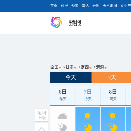
首页
预报
预警
雷达
云图
天气地图
专业产
预报
全国
>
甘肃
>
定西
>
渭源
今天
7天
6日
7日
8日
昨天
今天
明天