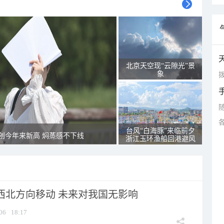
北京天空现“云隙光”景
象
拨
台风“白海豚”来临前夕
创今年来新高 焖蒸感不下线
浙江玉环渔船回港避风
向西北方向移动 未来对我国无影响
06
18:17