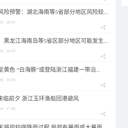
险预警：湖北海南等5省部分地区风险较...
06
18:05
黑龙江海南岛等5省区部分地区可能发生...
06
18:05
黄色 “白海豚”或登陆浙江福建一带沿...
06
18:05
”来临前夕 浙江玉环渔船回港避风
06
17:06
将现较强降雨过程 局部有暴雨或大暴雨...