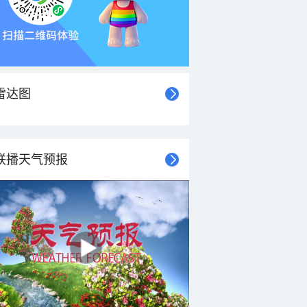
雷达图
联播天气预报
21时
22时
23时
00时
01时
02时
03时
04时