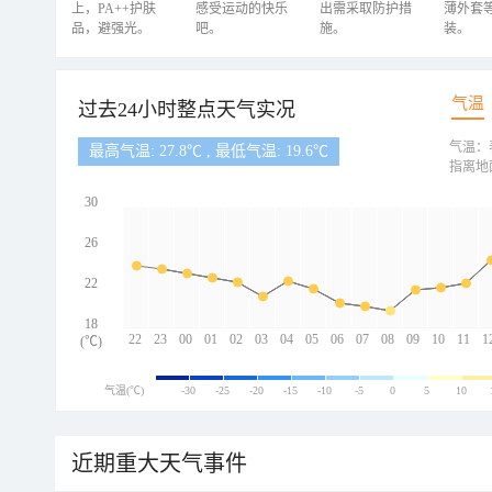
上，PA++护肤
感受运动的快乐
出需采取防护措
薄外套
品，避强光。
吧。
施。
装。
气温
过去24小时整点天气实况
气温：
最高气温: 27.8℃ , 最低气温: 19.6℃
指离地
30
26
22
18
22
23
00
01
02
03
04
05
06
07
08
09
10
11
1
(℃)
气温(℃)
-30
-25
-20
-15
-10
-5
0
5
10
近期重大天气事件