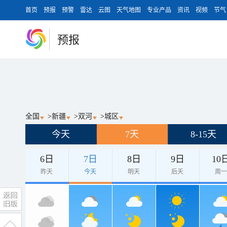
首页
预报
预警
雷达
云图
天气地图
专业产品
资讯
视频
节气
预报
全国
>
新疆
>
双河
>
城区
今天
7天
8-15天
6日
7日
8日
9日
10
昨天
今天
明天
后天
周