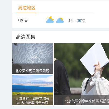
周边地区
16
/
30
°C
阿勒泰
高清图集
北京天空现鱼鳞云景观
青海湖畔：湖光花海长
北京气温创今年来新高 焖蒸
云 天地铺成明亮画卷