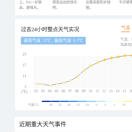
上，PA++护肤
感受运动的快乐
出需采取防护措
牛仔裤
品，避强光。
吧。
施。
气温
过去24小时整点天气实况
气温：
最高气温: 23℃ , 最低气温: 6.3℃
指离地
23
17
11
5
02
03
04
05
06
07
08
09
10
11
12
13
14
15
1
(℃)
气温(℃)
-30
-25
-20
-15
-10
-5
0
5
10
近期重大天气事件