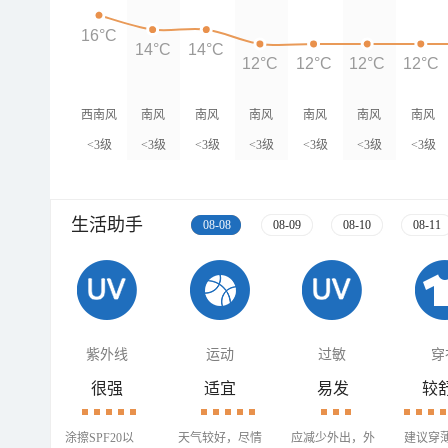
16°C
14°C
14°C
12°C
12°C
12°C
12°C
西南风
南风
南风
南风
南风
南风
南风
<3级
<3级
<3级
<3级
<3级
<3级
<3级
生活助手
08-08
08-09
08-10
08-11
紫外线
运动
过敏
穿
很强
适宜
易发
较
涂擦SPF20以
天气较好，尽情
应减少外出，外
建议穿