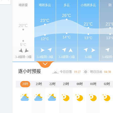
晴转雾
晴转多云
多云
小雨转多云
阴
26°C
23°C
21°C
21°
20°C
14°C
13°C
13°
12°C
5°C
3-4级转<3级
3-4级转<3级
3-4级转<3级
3-4级
3-4级转
逐小时预报
今日日落
19:27
明日日出
04:38
20时
21时
22时
23时
00时
01时
02时