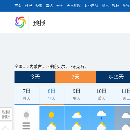
首页
预报
预警
雷达
云图
天气地图
专业产品
资讯
视频
节气
预报
全国
>
内蒙古
>
呼伦贝尔
>
牙克石
今天
7天
8-15天
7日
8日
9日
10日
11
昨天
今天
明天
后天
周