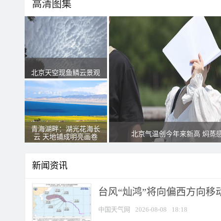
高清图集
北京天空现鱼鳞云景观
青海湖畔：湖光花海长
北京气温创今年来新高 焖蒸
云 天地铺成明亮画卷
新闻资讯
台风“灿鸿”将向偏西方向移
中国天气网
2026-08-08
18:18