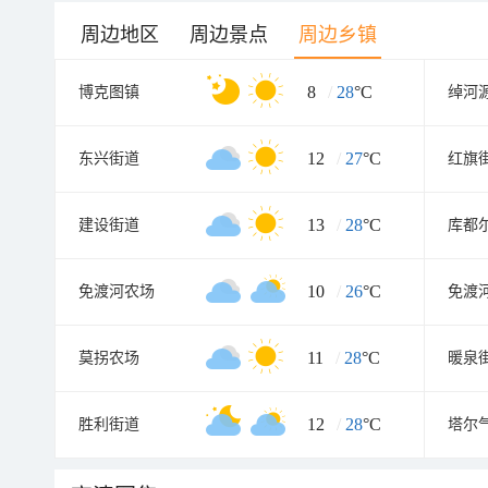
周边地区
周边景点
周边乡镇
8
/
28
°C
博克图镇
绰河
12
/
27
°C
东兴街道
红旗
13
/
28
°C
建设街道
库都
10
/
26
°C
免渡河农场
免渡
11
/
28
°C
莫拐农场
暖泉
12
/
28
°C
胜利街道
塔尔