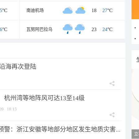
5
°C
18
/
27
°C
南迪机场
6
°C
23
/
24
°C
瓦努阿巴拉乌
市沿海再次登陆
：杭州湾等地阵风可达13至14级
09
18:15
预警：浙江安徽等地部分地区发生地质灾害...
立