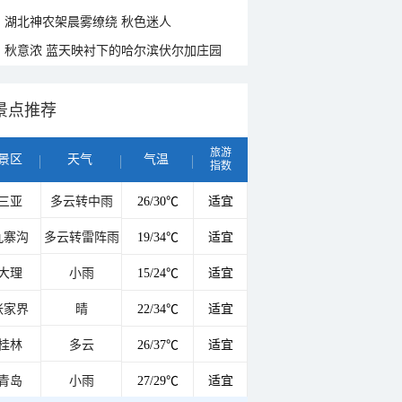
湖北神农架晨雾缭绕 秋色迷人
秋意浓 蓝天映衬下的哈尔滨伏尔加庄园
景点推荐
旅游
景区
天气
气温
指数
三亚
多云转中雨
26/30℃
适宜
九寨沟
多云转雷阵雨
19/34℃
适宜
大理
小雨
15/24℃
适宜
张家界
晴
22/34℃
适宜
桂林
多云
26/37℃
适宜
青岛
小雨
27/29℃
适宜