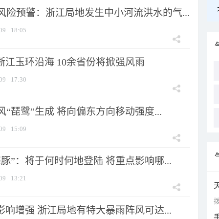
风险预警：浙江局地发生中小河流洪水的气...
09
18:05
浙江玉环沿海 10余省份将掀强风雨
09
17:30
风“琵鹭”生成 将向偏东方向移动强度...
09
15:09
豚”：将于何时何地登陆 将重点影响哪...
09
13:21
拨
影响增强 浙江局地有特大暴雨阵风可达...