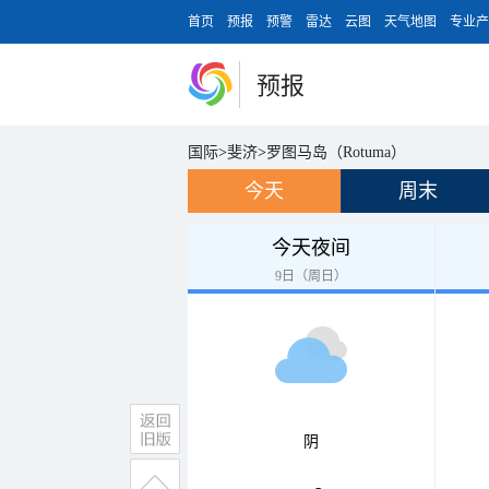
首页
预报
预警
雷达
云图
天气地图
专业产
预报
国际
>
斐济
>
罗图马岛（Rotuma）
今天
周末
今天夜间
9日（周日）
阴