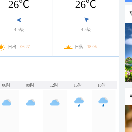
26
℃
26
℃
4-5级
4-5级
日出
06:27
日落
18:06
06时
09时
12时
15时
18时