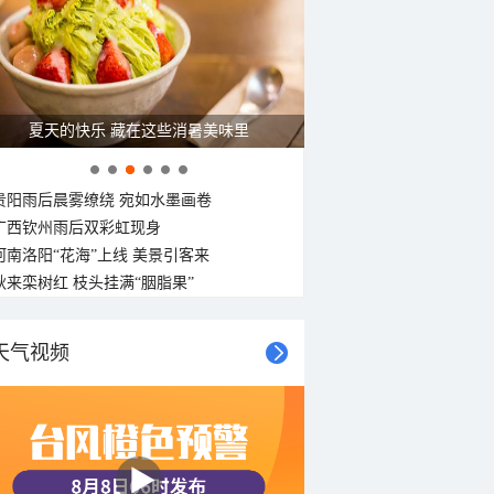
夏天的快乐 藏在这些消暑美味里
贵阳雨后晨雾缭绕 宛如水墨画卷
广西钦州雨后双彩虹现身
河南洛阳“花海”上线 美景引客来
秋来栾树红 枝头挂满“胭脂果”
天气视频