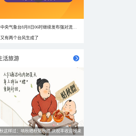
中央气象台8月8日06时继续发布强对流天气蓝色预警
又有两个台风生成了
生活旅游
秋这样过：啃秋晒秋贴秋膘 庆祝丰收迎秋来