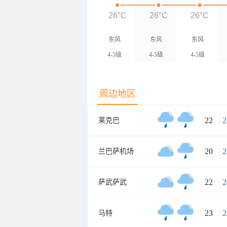
26°C
26°C
26°C
东风
东风
东风
4-5级
4-5级
4-5级
周边地区
22
/
2
莱克巴
20
/
2
兰巴萨机场
22
/
2
萨武萨武
23
/
2
马特