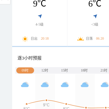
9
℃
6
℃
4-5级
<3级
日出
20:18
日落
06:20
逐3小时预报
09时
12时
15时
18时
21时
9°C
8°C
8°C