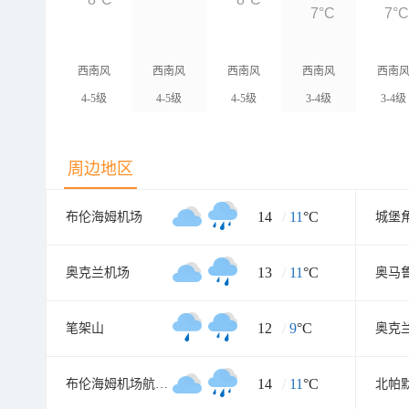
7°C
7°
西南风
西南风
西南风
西南风
西南
4-5级
4-5级
4-5级
3-4级
3-4级
周边地区
14
/
11
°C
布伦海姆机场
城堡
13
/
11
°C
奥克兰机场
12
/
9
°C
笔架山
奥克
14
/
11
°C
布伦海姆机场航空气象处
北帕