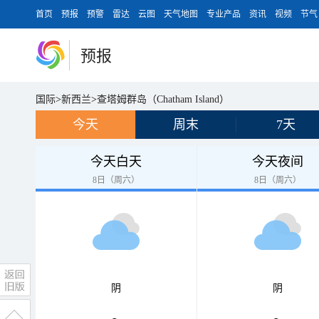
首页
预报
预警
雷达
云图
天气地图
专业产品
资讯
视频
节气
预报
国际
>
新西兰
>
查塔姆群岛（Chatham Island）
今天
周末
7天
今天白天
今天夜间
8日（周六）
8日（周六）
阴
阴