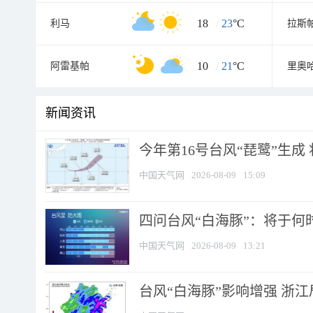
18
/
23
°C
利马
拉斯
10
/
21
°C
阿雷基帕
里奥
新闻资讯
今年第16号台风“琵鹭”生成 
中国天气网
2026-08-09
15:09
四问台风“白海豚”：将于何时
中国天气网
2026-08-09
13:21
台风“白海豚”影响增强 浙江