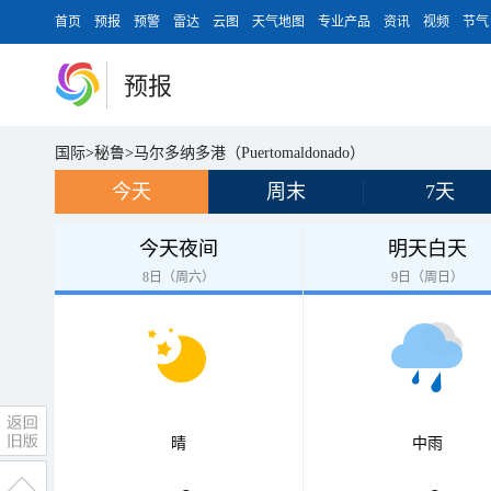
首页
预报
预警
雷达
云图
天气地图
专业产品
资讯
视频
节气
预报
国际
>
秘鲁
>
马尔多纳多港（Puertomaldonado）
今天
周末
7天
今天夜间
明天白天
8日（周六）
9日（周日）
晴
中雨