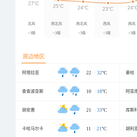
27°C
25°C
24°C
24°
23°C
北风
西北风
西北风
西风
西风
<3级
<3级
<3级
<3级
<3级
周边地区
22
/
32
°C
阿塔拉亚
豪哈
10
/
18
°C
查查波亚斯
阿亚
21
/
33
°C
胡安惠
库斯
11
/
21
°C
卡哈马尔卡
胡利