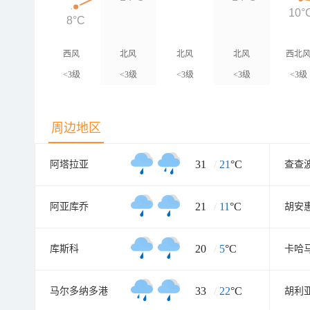
10°
8°C
西风
北风
北风
北风
西北
<3级
<3级
<3级
<3级
<3级
周边地区
31
/
21
°C
阿塔拉亚
查查
21
/
11
°C
阿亚库乔
胡安
20
/
5
°C
库斯科
卡哈
33
/
22
°C
马尔多纳多港
胡利