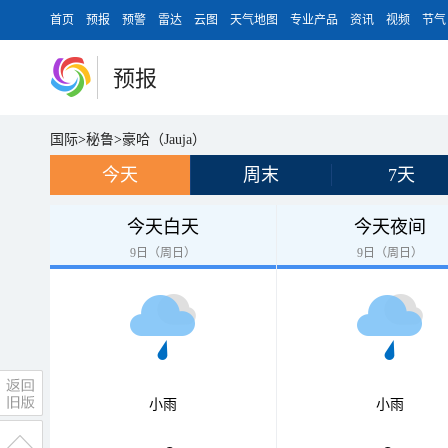
首页
预报
预警
雷达
云图
天气地图
专业产品
资讯
视频
节气
预报
国际
>
秘鲁
>
豪哈（Jauja）
今天
周末
7天
今天白天
今天夜间
9日（周日）
9日（周日）
小雨
小雨