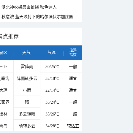
湖北神农架晨雾缭绕 秋色迷人
秋意浓 蓝天映衬下的哈尔滨伏尔加庄园
景点推荐
旅游
景区
天气
气温
指数
三亚
雷阵雨
30/25℃
一般
九寨沟
阵雨转多云
32/18℃
适宜
大理
小雨
22/14℃
适宜
张家界
晴
35/24℃
一般
桂林
多云转晴
35/26℃
一般
青岛
晴转多云
34/28℃
较适宜