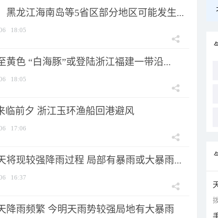
黑龙江海南岛等5省区部分地区可能发生...
06
18:05
黄色 “白海豚”或登陆浙江福建一带沿...
06
18:05
”来临前夕 浙江玉环渔船回港避风
06
17:06
将现较强降雨过程 局部有暴雨或大暴雨...
06
16:37
拨
天降雨频繁 今明天雨势较强局地有大暴雨