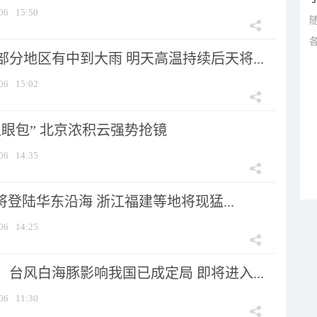
06
15:50
分地区有中到大雨 明天高温持续后天将...
06
15:02
显眼包” 北京浓积云强势抢镜
06
14:35
将登陆华东沿海 浙江福建等地将现猛...
06
14:25
台风白海豚影响我国已成定局 即将进入...
06
11:30