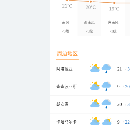
21°C
20°C
19°C
南风
西南风
东南风
<3级
<3级
<3级
周边地区
21
/
3
阿塔拉亚
9
/
20
查查波亚斯
20
/
3
胡安惠
9
/
22
卡哈马尔卡