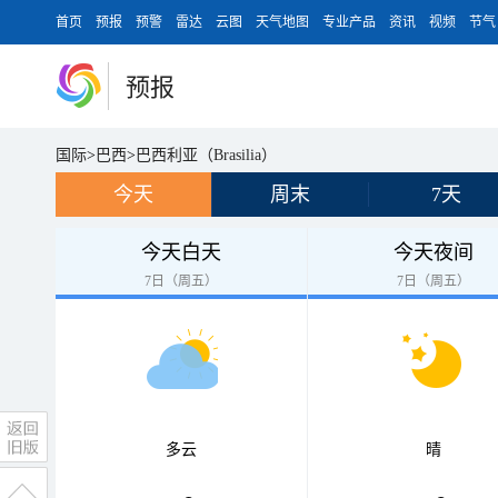
首页
预报
预警
雷达
云图
天气地图
专业产品
资讯
视频
节气
预报
国际
>
巴西
>
巴西利亚（Brasilia）
今天
周末
7天
今天白天
今天夜间
7日（周五）
7日（周五）
多云
晴