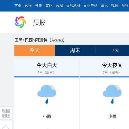
首页
预报
预警
雷达
云图
天气地图
专业产品
资讯
视频
节气
预报
国际
>
巴西
>
阿凯劳（Acarau）
今天
周末
7天
今天白天
今天夜间
7日（周五）
7日（周五）
小雨
小雨