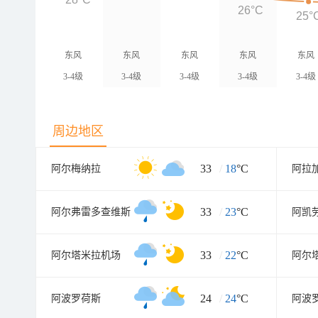
26°C
25°
东风
东风
东风
东风
东风
3-4级
3-4级
3-4级
3-4级
3-4级
周边地区
33
/
18
°C
阿尔梅纳拉
阿拉
33
/
23
°C
阿尔弗雷多查维斯
阿凯
33
/
22
°C
阿尔塔米拉机场
阿尔
24
/
24
°C
阿波罗荷斯
阿波