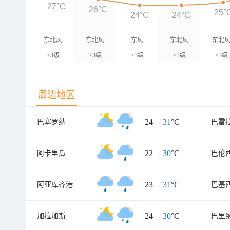
27°C
26°C
25°
24°C
24°C
东北风
东北风
东风
东北风
东北
<3级
<3级
<3级
<3级
<3级
周边地区
24
/
31
°C
巴塞罗纳
巴雷
22
/
30
°C
阿卡里瓜
巴伦
23
/
31
°C
阿亚库齐港
巴基
24
/
30
°C
加拉加斯
巴里