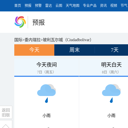
首页
预报
预警
雷达
云图
天气地图
专业产品
资讯
视频
节气
预报
国际
>
委内瑞拉
>
玻利瓦尔城（Ciudadbolivar）
今天
周末
7天
今天夜间
明天白天
7日（周五）
8日（周六）
小雨
小雨