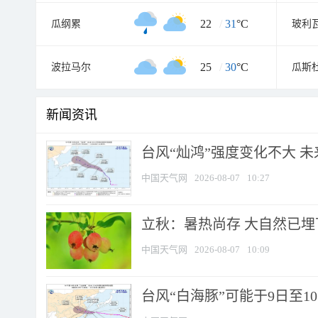
22
/
31
°C
瓜纲累
玻利
25
/
30
°C
波拉马尔
瓜斯
新闻资讯
台风“灿鸿”强度变化不大 
中国天气网
2026-08-07
10:27
立秋：暑热尚存 大自然已
中国天气网
2026-08-07
10:09
台风“白海豚”可能于9日至1