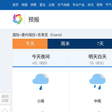
首页
预报
预警
雷达
云图
天气地图
专业产品
资讯
视频
节气
预报
国际
>
委内瑞拉
>
吉里亚（Guiria）
今天
周末
7天
今天夜间
明天白天
6日（周四）
7日（周五）
小雨
中雨