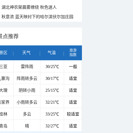
湖北神农架晨雾缭绕 秋色迷人
秋意浓 蓝天映衬下的哈尔滨伏尔加庄园
景点推荐
旅游
景区
天气
气温
指数
三亚
雷阵雨
30/25℃
一般
九寨沟
阵雨转多云
30/17℃
适宜
大理
阴转小雨
25/15℃
适宜
张家界
小雨转多云
32/21℃
适宜
桂林
多云
33/25℃
较适宜
青岛
晴
32/27℃
适宜