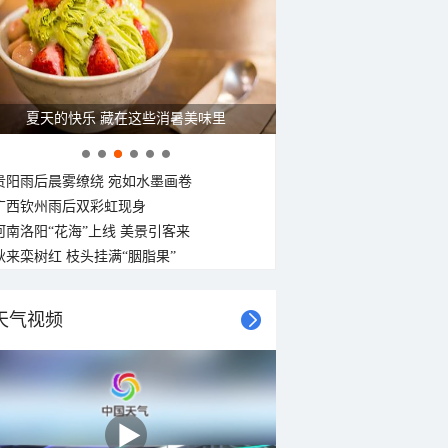
夏天的快乐 藏在这些消暑美味里
贵阳雨后晨雾缭绕 宛如水墨画卷
广西钦州雨后双彩虹现身
河南洛阳“花海”上线 美景引客来
秋来栾树红 枝头挂满“胭脂果”
天气视频