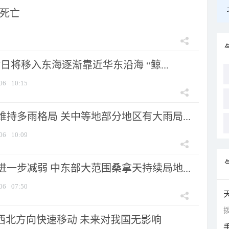
人死亡
7日将移入东海逐渐靠近华东沿海 “鲸...
06
10:15
持多雨格局 关中等地部分地区有大雨局...
06
10:09
一步减弱 中东部大范围桑拿天持续局地...
06
07:50
拨
向西北方向快速移动 未来对我国无影响