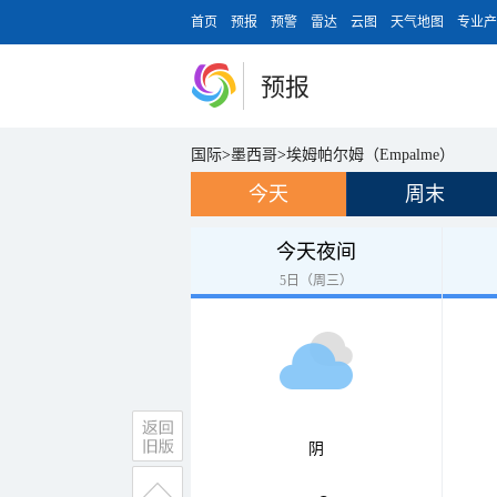
首页
预报
预警
雷达
云图
天气地图
专业产
预报
国际
>
墨西哥
>
埃姆帕尔姆（Empalme）
今天
周末
今天夜间
5日（周三）
阴