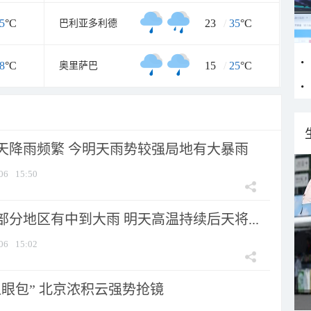
5
°C
23
/
35
°C
巴利亚多利德
8
°C
15
/
25
°C
奥里萨巴
天降雨频繁 今明天雨势较强局地有大暴雨
06
15:50
分地区有中到大雨 明天高温持续后天将...
06
15:02
显眼包” 北京浓积云强势抢镜