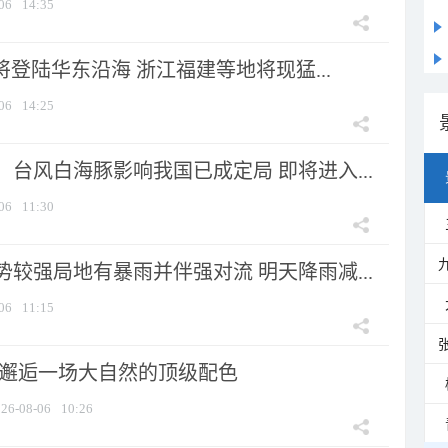
06
14:35
将登陆华东沿海 浙江福建等地将现猛...
06
14:25
台风白海豚影响我国已成定局 即将进入...
06
11:30
较强局地有暴雨并伴强对流 明天降雨减...
06
11:15
 邂逅一场大自然的顶级配色
26-08-06
10:26