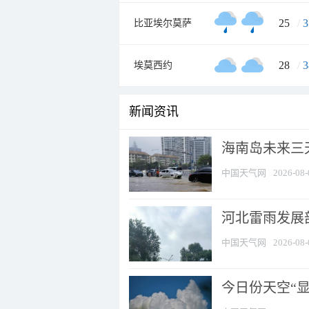
25
/
3
比亚埃尔莫萨
28
/
3
埃莫西约
新闻资讯
海南岛未来三
中国天气网
2026-08-
河北雷雨发展部
中国天气网
2026-08-
今日份天空“