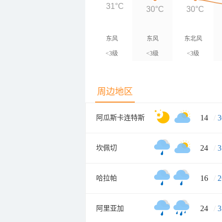
31°C
30°C
30°C
东风
东风
东北风
<3级
<3级
<3级
周边地区
14
/
3
阿瓜斯卡连特斯
24
/
3
坎佩切
16
/
2
哈拉帕
24
/
3
阿里亚加