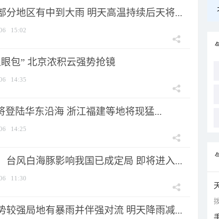
分地区有中到大雨 明天高温持续后天将...
06
15:02
显眼包” 北京浓积云强势抢镜
06
14:35
将登陆华东沿海 浙江福建等地将现猛...
06
14:25
台风白海豚影响我国已成定局 即将进入...
06
11:30
拨
较强局地有暴雨并伴强对流 明天降雨减...