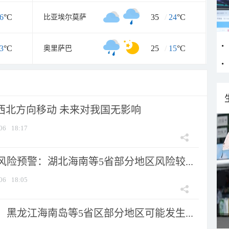
6
°C
35
/
24
°C
比亚埃尔莫萨
3
°C
25
/
15
°C
奥里萨巴
向西北方向移动 未来对我国无影响
06
18:17
险预警：湖北海南等5省部分地区风险较...
06
18:05
黑龙江海南岛等5省区部分地区可能发生...