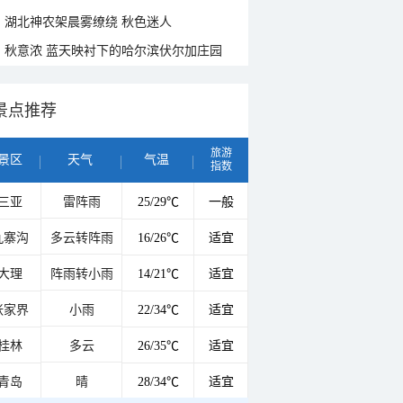
湖北神农架晨雾缭绕 秋色迷人
秋意浓 蓝天映衬下的哈尔滨伏尔加庄园
景点推荐
旅游
景区
天气
气温
指数
三亚
雷阵雨
25/29℃
一般
九寨沟
多云转阵雨
16/26℃
适宜
大理
阵雨转小雨
14/21℃
适宜
张家界
小雨
22/34℃
适宜
桂林
多云
26/35℃
适宜
青岛
晴
28/34℃
适宜