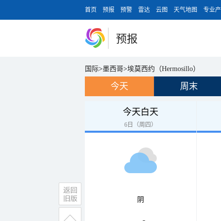
首页
预报
预警
雷达
云图
天气地图
专业产
预报
国际
>
墨西哥
>
埃莫西约（Hermosillo）
今天
周末
今天白天
6日（周四）
阴