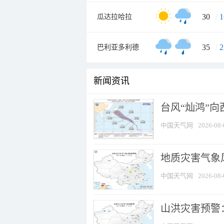
30
/
1
瓜达拉哈拉
35
/
2
巴利亚多利德
新闻资讯
台风“灿鸿”
中国天气网
2026-08-
地质灾害气象风
中国天气网
2026-08-
山洪灾害预警：