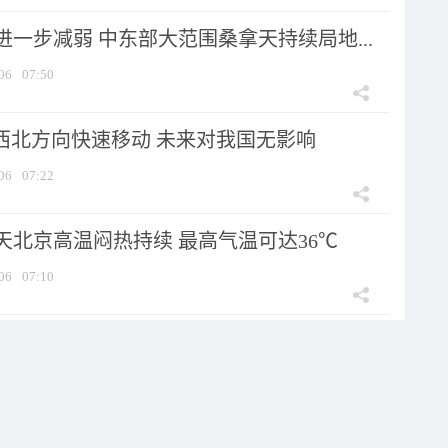
一步减弱 中东部大范围桑拿天持续局地...
06
07:50
向西北方向快速移动 未来对我国无影响
06
07:22
天北京高温闷热持续 最高气温可达36℃
06
07:10
7日将移入东海 “鲸鱼”已登陆菲律...
06
06:05
生成了