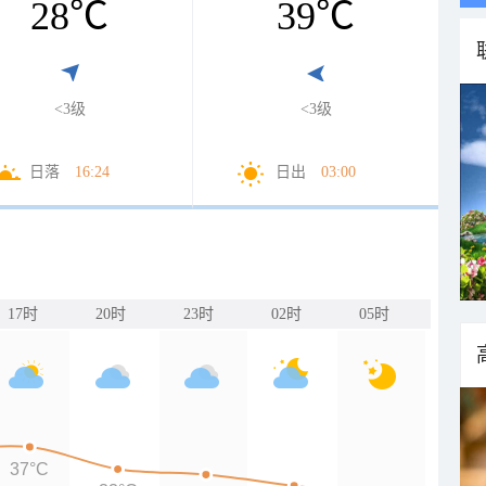
28
℃
39
℃
<3级
<3级
日落
16:24
日出
03:00
17时
20时
23时
02时
05时
37°C