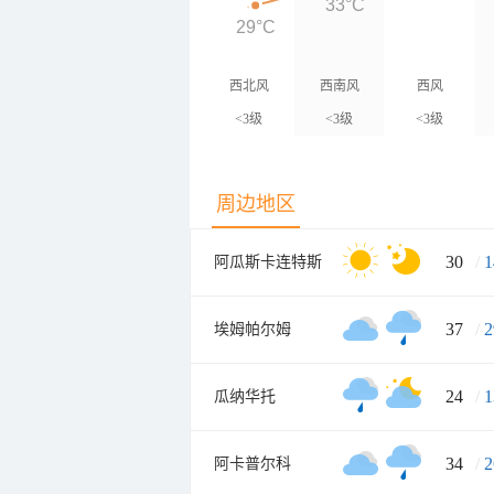
33°C
29°C
西北风
西南风
西风
<3级
<3级
<3级
周边地区
30
/
1
阿瓜斯卡连特斯
37
/
2
埃姆帕尔姆
24
/
1
瓜纳华托
34
/
2
阿卡普尔科