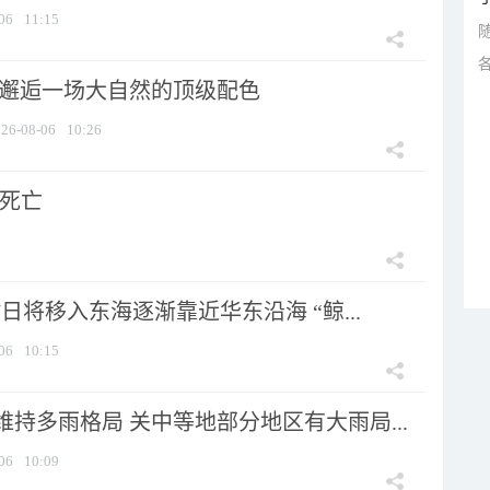
06
11:15
 邂逅一场大自然的顶级配色
26-08-06
10:26
人死亡
7日将移入东海逐渐靠近华东沿海 “鲸...
06
10:15
持多雨格局 关中等地部分地区有大雨局...
06
10:09