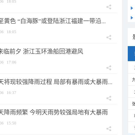
06
18:05
黄色 “白海豚”或登陆浙江福建一带沿...
06
18:05
”来临前夕 浙江玉环渔船回港避风
06
17:06
将现较强降雨过程 局部有暴雨或大暴雨...
06
16:37
天降雨频繁 今明天雨势较强局地有大暴雨
06
15:50