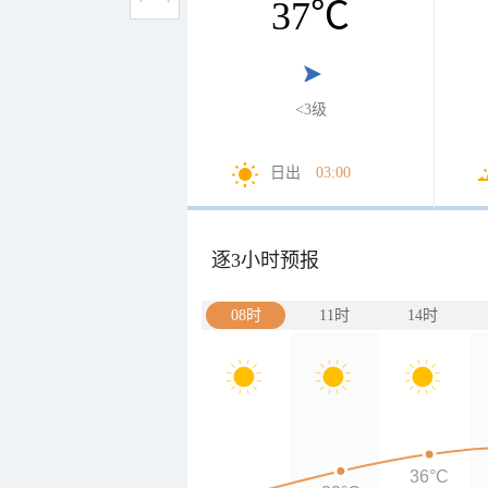
37
℃
<3级
日出
03:00
逐3小时预报
08时
11时
14时
36°C