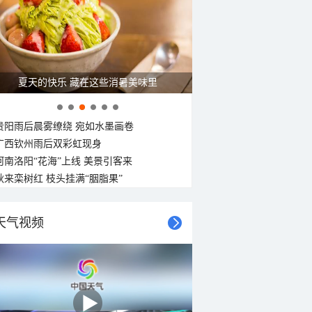
夏天的快乐 藏在这些消暑美味里
贵阳雨后晨雾缭绕 宛如水墨画卷
广西钦州雨后双彩虹现身
河南洛阳“花海”上线 美景引客来
秋来栾树红 枝头挂满“胭脂果”
天气视频