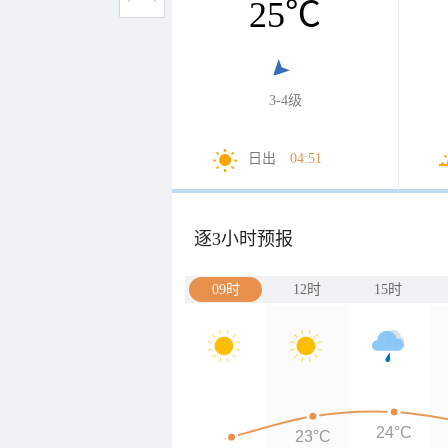
25
℃
3-4级
日出
04:51
逐3小时预报
09时
12时
15时
24°C
23°C