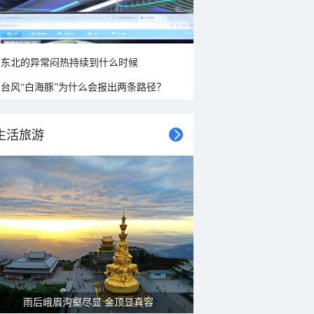
东北的异常闷热持续到什么时候
台风“白海豚”为什么会报出两条路径？
生活旅游
雨后峨眉沟壑尽显 金顶显真容