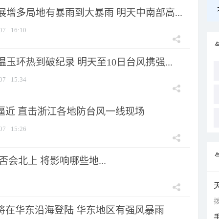
增多局地有暴雨到大暴雨 明天中南部高...
07
16:10
玉环热到破纪录 明天至10日台风携强...
07
15:34
”逼近 直击浙江各地防台风一线现场
07
15:26
会北上 将影响哪些地...
拨
”将在华东沿海登陆 华东地区有强风暴雨