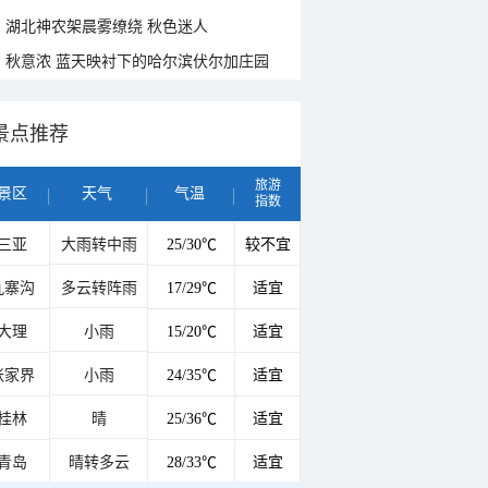
湖北神农架晨雾缭绕 秋色迷人
秋意浓 蓝天映衬下的哈尔滨伏尔加庄园
景点推荐
旅游
景区
天气
气温
指数
三亚
大雨转中雨
25/30℃
较不宜
九寨沟
多云转阵雨
17/29℃
适宜
大理
小雨
15/20℃
适宜
张家界
小雨
24/35℃
适宜
桂林
晴
25/36℃
适宜
青岛
晴转多云
28/33℃
适宜