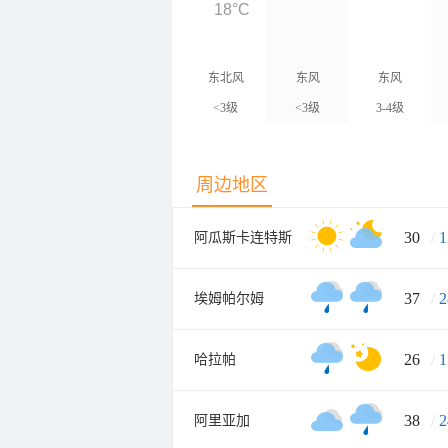
18°C
东北风
东风
东风
<3级
<3级
3-4级
周边地区
30
/
1
阿瓜斯卡连特斯
37
/
2
埃姆帕尔姆
26
/
1
哈拉帕
38
/
2
阿里亚加