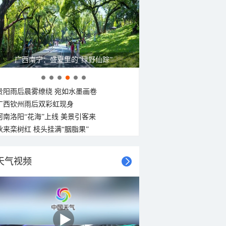
广西南宁：盛夏里的“绿野仙踪”
贵阳雨后晨雾缭绕 宛如水墨画卷
广西钦州雨后双彩虹现身
河南洛阳“花海”上线 美景引客来
秋来栾树红 枝头挂满“胭脂果”
天气视频