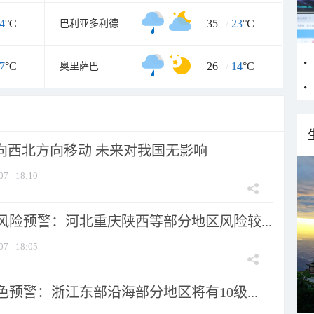
4
°C
35
/
23
°C
巴利亚多利德
7
°C
26
/
14
°C
奥里萨巴
将向西北方向移动 未来对我国无影响
07
18:10
风险预警：河北重庆陕西等部分地区风险较...
07
18:05
预警：浙江东部沿海部分地区将有10级...