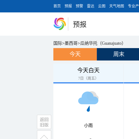
首页
预报
预警
雷达
云图
天气地图
专业产
预报
国际
>
墨西哥
>
瓜纳华托（Guanajuato）
今天
周末
今天白天
7日（周五）
小雨