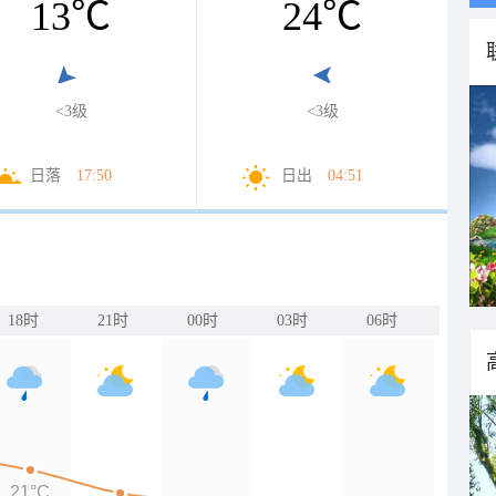
13
℃
24
℃
<3级
<3级
日落
17:50
日出
04:51
18时
21时
00时
03时
06时
21°C