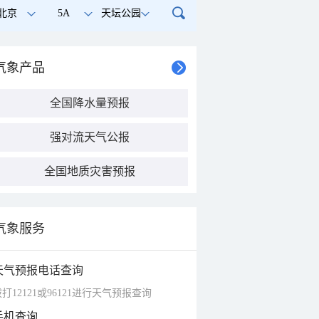
北京
5A
天坛公园
气象产品
全国降水量预报
强对流天气公报
全国地质灾害预报
气象服务
天气预报电话查询
打12121或96121进行天气预报查询
手机查询