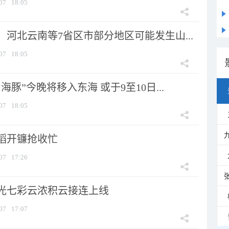
07
18:05
河北云南等7省区市部分地区可能发生山...
07
18:05
海豚”今晚将移入东海 或于9至10日...
07
18:05
稻开镰抢收忙
07
17:26
光七彩云浓积云接连上线
07
17:07