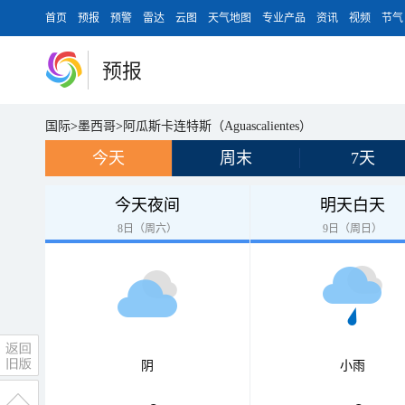
首页
预报
预警
雷达
云图
天气地图
专业产品
资讯
视频
节气
预报
国际
>
墨西哥
>
阿瓜斯卡连特斯（Aguascalientes）
今天
周末
7天
今天夜间
明天白天
8日（周六）
9日（周日）
阴
小雨