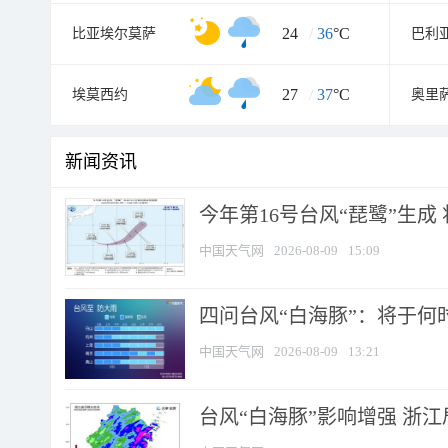
24
/
36
°C
比亚埃尔莫萨
巴利
27
/
37
°C
埃莫西约
奥里
新闻资讯
今年第16号台风“琵鹭”生成 
中国天气网
2026-08-09
15:09
四问台风“白海豚”：将于何时
中国天气网
2026-08-09
13:21
台风“白海豚”影响增强 浙江