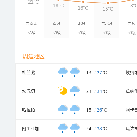
21°C
18°C
18°
16°C
15°C
东南风
南风
北风
东北风
东风
<3级
<3级
<3级
<3级
<3级
周边地区
13
/
27
°C
杜兰戈
埃姆
23
/
34
°C
坎佩切
瓜纳
15
/
26
°C
哈拉帕
阿卡
24
/
38
°C
阿里亚加
瓜达