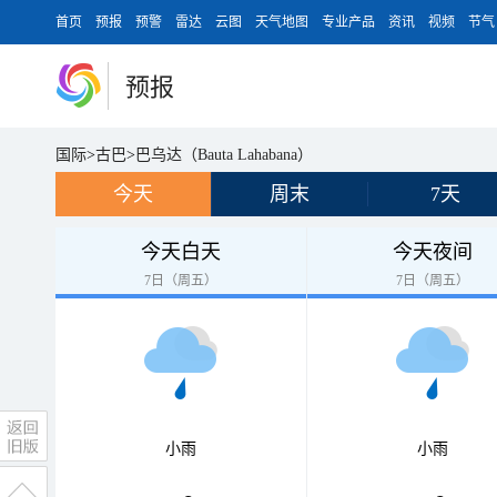
首页
预报
预警
雷达
云图
天气地图
专业产品
资讯
视频
节气
预报
国际
>
古巴
>
巴乌达（Bauta Lahabana）
今天
周末
7天
今天白天
今天夜间
7日（周五）
7日（周五）
小雨
小雨