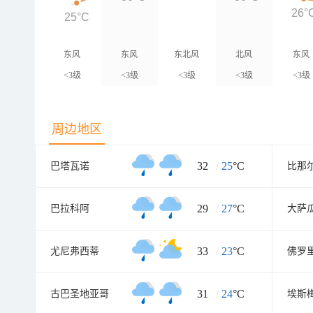
26°
25°C
东风
东风
东北风
北风
东风
<3级
<3级
<3级
<3级
<3级
周边地区
32
/
25
°C
巴塔瓦诺
比那
29
/
27
°C
巴拉科阿
大萨
33
/
23
°C
尤尼弗西蒂
佛罗
31
/
24
°C
古巴圣地亚哥
埃斯