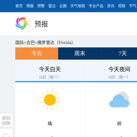
首页
预报
预警
雷达
云图
天气地图
专业产品
资讯
视频
节气
预报
国际
>
古巴
>
佛罗里达（Florida）
今天
周末
7天
今天白天
今天夜间
10日（周一）
10日（周一）
晴
阴