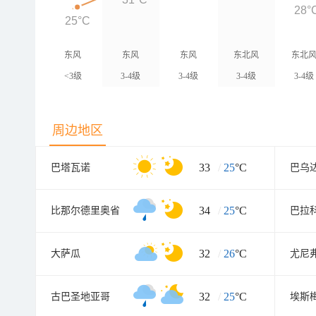
28°
25°C
东风
东风
东风
东北风
东北
<3级
3-4级
3-4级
3-4级
3-4级
周边地区
33
/
25
°C
巴塔瓦诺
巴乌
34
/
25
°C
比那尔德里奥省
巴拉
32
/
26
°C
大萨瓜
尤尼
32
/
25
°C
古巴圣地亚哥
埃斯