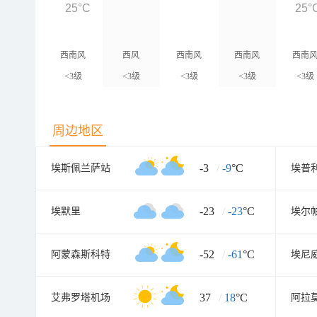
25°C
25°
西南风
西风
西南风
西南风
西南
<3级
<3级
<3级
<3级
<3级
周边地区
-3
/
-9
°C
埃斯佩兰萨站
埃普
-23
/
-23
°C
埃默里
埃尔
-52
/
-61
°C
阿蒙森斯科特
埃尼
37
/
18
°C
艾弗罗塔机场
阿拉