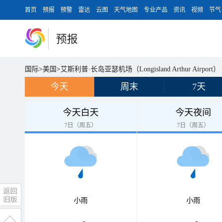
首页
预报
预警
雷达
云图
天气地图
专业产品
资讯
视频
节气
预报
国际
>
美国
>
艾斯利普·长岛亚瑟机场（Longisland Arthur Airport）
今天
周末
7天
今天白天
今天夜间
7日（周五）
7日（周五）
小雨
小雨